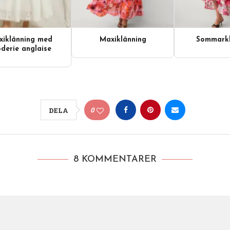
iklänning med
Maxiklänning
Sommarkl
derie anglaise
0
DELA
8 KOMMENTARER