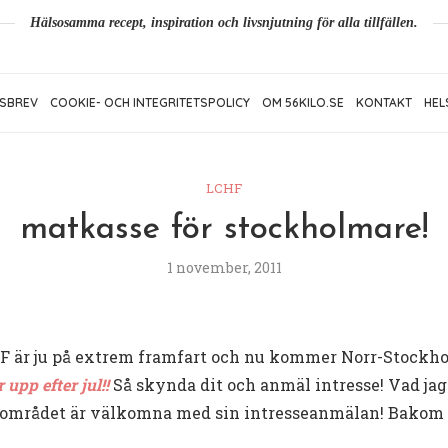
Hälsosamma recept, inspiration och livsnjutning för alla tillfällen.
SBREV
COOKIE- OCH INTEGRITETSPOLICY
OM 56KILO.SE
KONTAKT
HEL
LCHF
matkasse för stockholmare!
1 november, 2011
LCHF är ju på extrem framfart och nu kommer Norr-Stock
upp efter jul!!
Så skynda dit och anmäl intresse! Vad jag
området är välkomna med sin intresseanmälan! Bakom 