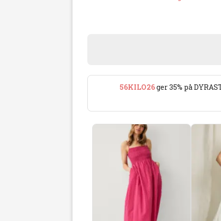
56KILO26
ger 35% på DYRAST