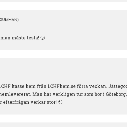
 GUMMAN)
 man måste testa! 🙂
 LCHF kasse hem från LCHFhem.se förra veckan. Jättegod
 hemlevererat. Man har verkligen tur som bor i Göteborg, 
ör efterfrågan verkar stor! 🙂