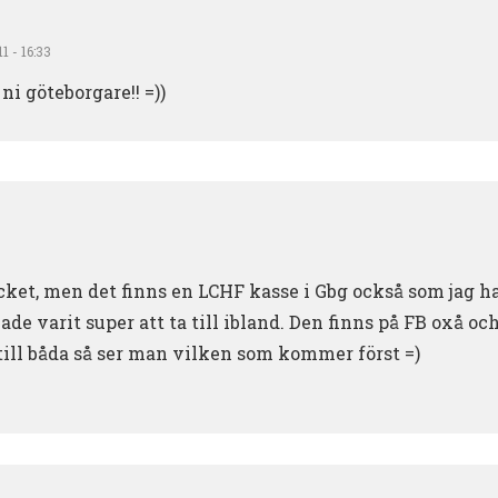
1 - 16:33
 ni göteborgare!! =))
cket, men det finns en LCHF kasse i Gbg också som jag har
Hade varit super att ta till ibland. Den finns på FB oxå 
ill båda så ser man vilken som kommer först =)