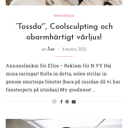
Behandlingar
”Tossda'”, Coolsculpting och
obarmhärtigt vårljus!
av
Åse
4 mars, 2021
Annonslänkar för Ellos – Reklam för N.VY Hej
mina raringar! Kolla in detta, solen strilar in
genom smutsiga fönster (bara på insidan då vi har
fönsterputs på utsidan) My goodness! …