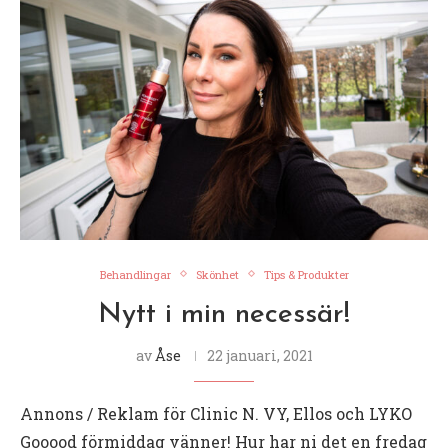
Behandlingar
Skönhet
Tips & Produkter
Nytt i min necessär!
av
Åse
22 januari, 2021
Annons / Reklam för Clinic N. VY, Ellos och LYKO
Gooood förmiddag vänner! Hur har ni det en fredag