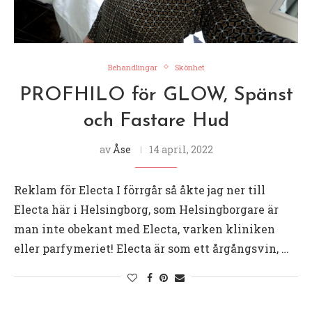
Behandlingar
Skönhet
PROFHILO för GLOW, Spänst
och Fastare Hud
av
Åse
14 april, 2022
Reklam för Electa I förrgår så åkte jag ner till
Electa här i Helsingborg, som Helsingborgare är
man inte obekant med Electa, varken kliniken
eller parfymeriet! Electa är som ett årgångsvin, …