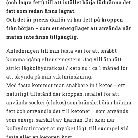
(och lagra fett) till att istället börja förbränna det
fett som redan finns lagrat.
Och det är precis därför vi har fett på kroppen
från början – som ett energilager att använda när
maten inte finns tillgänglig.
Anledningen till min fasta var för att snabbt
komma igång efter semestern. Jag vill äta rätt
strikt lågkolhydratkost / keto nu i ca 1 månad för
att skynda på min viktminskning.
Med fasta kommer man snabbare in i ketos – ett
naturligt tillstånd där kroppen, istället för att
använda socker (glukos) som bränsle, börjar bränna
fett och omvandla det till ketoner – som används
som energi, särskilt av hjärnan. Det sker när
kolhydratintaget är mycket lågt, till exempel vid
fasta eller en ketogen kost.