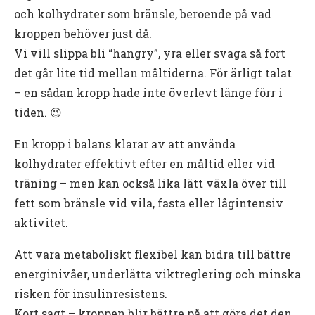
och kolhydrater som bränsle, beroende på vad
kroppen behöver just då.
Vi vill slippa bli “hangry”, yra eller svaga så fort
det går lite tid mellan måltiderna. För ärligt talat
– en sådan kropp hade inte överlevt länge förr i
tiden. 😉
En kropp i balans klarar av att använda
kolhydrater effektivt efter en måltid eller vid
träning – men kan också lika lätt växla över till
fett som bränsle vid vila, fasta eller lågintensiv
aktivitet.
Att vara metaboliskt flexibel kan bidra till bättre
energinivåer, underlätta viktreglering och minska
risken för insulinresistens.
Kort sagt – kroppen blir bättre på att göra det den