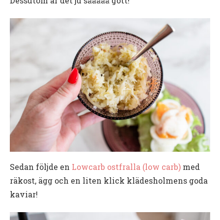
Dessutom är det ju sååååå gott!
Sedan följde en
Lowcarb ostfralla (low carb)
med
räkost, ägg och en liten klick klädesholmens goda
kaviar!