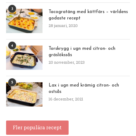
3
Tacogratäng med köttfärs – världens
godaste recept
28 januari, 2020
4
Torskrygg i ugn med citron- och
gräslökssås
20 november, 2023
5
Lax i ugn med krämig citron- och
ostsås
16 december, 2021
Fler populära recept