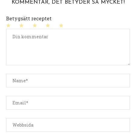
KOMMENTAR, DET BETYDER SÅ MYCKET!
Betygsätt receptet
1
2
3
4
5
stjärna
stjärnor
stjärnor
stjärnor
stjärnor