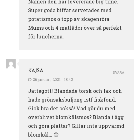
Nämen den här levererade big time.
Super goda biffar serverades med
potatismos o topp av skagenröra
Mums och 4 matlådor över så perfekt
för luncherna.
KAJSA
SVARA
26 januari, 2021 - 18:42
Jättegott! Blandade torsk och lax och
hade grönsaksbuljong istf fiskfond.
Gick bra det också! Vad gör du med
överblivet blomkålsmos? Blanda i ägg
och göra plättar? Gillar inte uppvärmd
blomkål… 😊