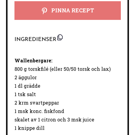
PINNA RECEPT
INGREDIENSER
Wallenbergare:
800 g
torskfilé (eller
50/50
torsk och lax)
2
äggulor
1
dl grädde
1
tsk salt
2
krm svartpeppar
1
msk konc. fiskfond
skalet av
1
citron och 3 msk juice
1
knippe dill