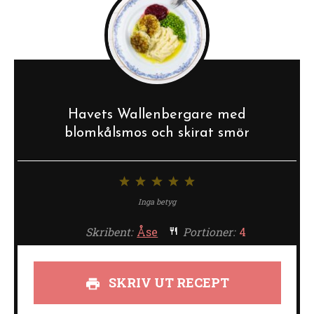
Havets Wallenbergare med
blomkålsmos och skirat smör
1
2
3
4
5
stjärna
stjärnor
stjärnor
stjärnor
stjärnor
Inga betyg
Skribent:
Åse
Portioner:
4
SKRIV UT RECEPT