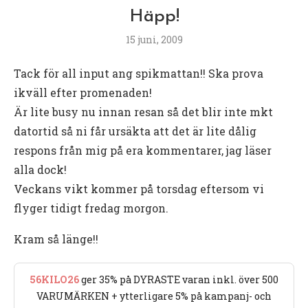
Häpp!
15 juni, 2009
Tack för all input ang spikmattan!! Ska prova
ikväll efter promenaden!
Är lite busy nu innan resan så det blir inte mkt
datortid så ni får ursäkta att det är lite dålig
respons från mig på era kommentarer, jag läser
alla dock!
Veckans vikt kommer på torsdag eftersom vi
flyger tidigt fredag morgon.
Kram så länge!!
56KILO26
ger 35% på DYRASTE varan inkl. över 500
VARUMÄRKEN + ytterligare 5% på kampanj- och