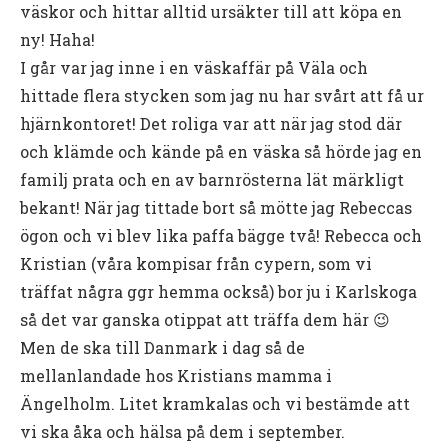
väskor och hittar alltid ursäkter till att köpa en
ny! Haha!
I går var jag inne i en väskaffär på Väla och
hittade flera stycken som jag nu har svårt att få ur
hjärnkontoret! Det roliga var att när jag stod där
och klämde och kände på en väska så hörde jag en
familj prata och en av barnrösterna lät märkligt
bekant! När jag tittade bort så mötte jag Rebeccas
ögon och vi blev lika paffa bägge två! Rebecca och
Kristian (våra kompisar från cypern, som vi
träffat några ggr hemma också) bor ju i Karlskoga
så det var ganska otippat att träffa dem här 😉
Men de ska till Danmark i dag så de
mellanlandade hos Kristians mamma i
Ängelholm. Litet kramkalas och vi bestämde att
vi ska åka och hälsa på dem i september.