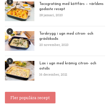
3
Tacogratäng med köttfärs – världens
godaste recept
28 januari, 2020
4
Torskrygg i ugn med citron- och
gräslökssås
20 november, 2023
5
Lax i ugn med krämig citron- och
ostsås
16 december, 2021
Fler populära recept