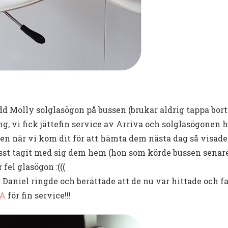
d Molly solglasögon på bussen (brukar aldrig tappa bort 
 vi fick jättefin service av Arriva och solglasögonen h
n när vi kom dit för att hämta dem nästa dag så visade 
sst tagit med sig dem hem (hon som körde bussen senare
 fel glasögon :(((
r Daniel ringde och berättade att de nu var hittade och 
VA
för fin service!!!