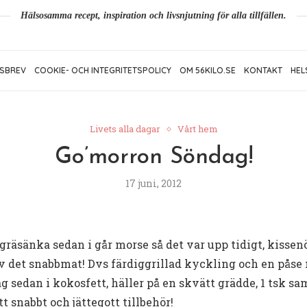
Hälsosamma recept, inspiration och livsnjutning för alla tillfällen.
SBREV
COOKIE- OCH INTEGRITETSPOLICY
OM 56KILO.SE
KONTAKT
HEL
Livets alla dagar
Vårt hem
Go’morron Söndag!
17 juni, 2012
räsänka sedan i går morse så det var upp tidigt, kisse
v det snabbmat! Dvs färdiggrillad kyckling och en påse 
 sedan i kokosfett, häller på en skvätt grädde, 1 tsk sam
t snabbt och jättegott tillbehör!