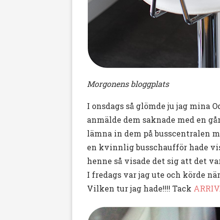
Morgonens bloggplats
I onsdags så glömde ju jag mina Od
anmälde dem saknade med en gång,
lämna in dem på busscentralen me
en kvinnlig busschaufför hade vi
henne så visade det sig att det var
I fredags var jag ute och körde nä
Vilken tur jag hade!!!! Tack
ARRI