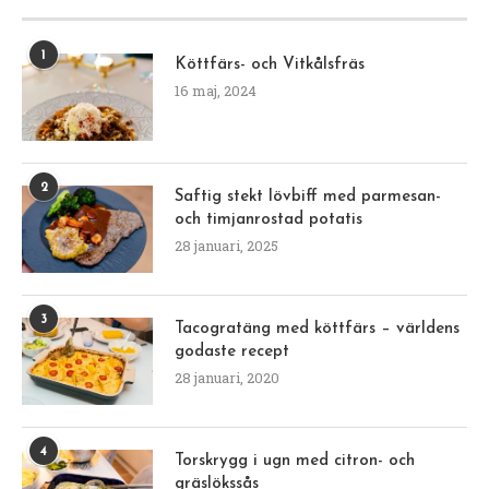
1
Köttfärs- och Vitkålsfräs
16 maj, 2024
2
Saftig stekt lövbiff med parmesan-
och timjanrostad potatis
28 januari, 2025
3
Tacogratäng med köttfärs – världens
godaste recept
28 januari, 2020
4
Torskrygg i ugn med citron- och
gräslökssås