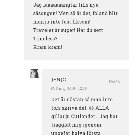
Jag lääääääängtar tills nya
säsongen! Men så är det, ibland blir
man ju inte fast liksom!
Traveler är super! Har du sett
Timeless?
Kram kram!
JENJO
SVARA
3 maj, 2019 - 12:59
Det är nästan så man inte
törs skriva det. 😉 ALLA
gillar ju Outlander… Jag har
tragglat mig igenom
ungefär halva första