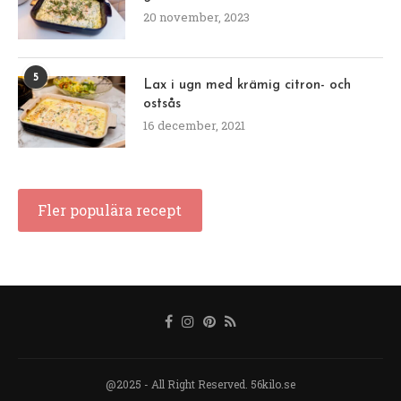
20 november, 2023
5
Lax i ugn med krämig citron- och
ostsås
16 december, 2021
Fler populära recept
@2025 - All Right Reserved. 56kilo.se