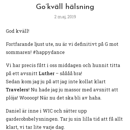
Go’kväll hälsning
2 maj, 2019
God kväll!
Fortfarande ljust ute, nu är vi definitivt på G mot
sommaren! #happydance
Vi har precis fått i oss middagen och hunnit titta
på ett avsnitt
Luther
– såååå bra!
Sedan kom jag ju på att jag inte kollat klart
Travelers
! Nu hade jag ju massor med avsnitt att
plöja! Woooop! När nu det ska bli av haha.
Daniel är inne i WIC och sätter upp
garderobsbelysningen. Tar ju sin lilla tid att få allt
klart, vi tar lite varje dag.