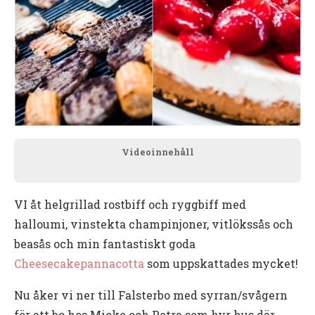
Videoinnehåll
VI åt helgrillad rostbiff och ryggbiff med
halloumi, vinstekta champinjoner, vitlökssås och
beasås och min fantastiskt goda
Cheesecakepannacotta
som uppskattades mycket!
Nu åker vi ner till Falsterbo med syrran/svågern
för att bo hos Micke och Petra som hyr hus där