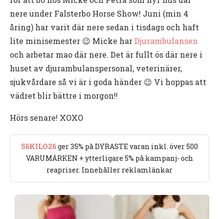
nere under Falsterbo Horse Show! Juni (min 4
åring) har varit där nere sedan i tisdags och haft
lite minisemester 😉 Micke har
Djurambulansen
och arbetar mao där nere. Det är fullt ös där nere i
huset av djurambulanspersonal, veterinärer,
sjukvårdare så vi är i goda händer 😉 Vi hoppas att
vädret blir bättre i morgon!!
Hörs senare! XOXO
56KILO26
ger 35% på DYRASTE varan inkl. över 500
VARUMÄRKEN + ytterligare 5% på kampanj- och
reapriser. Innehåller reklamlänkar