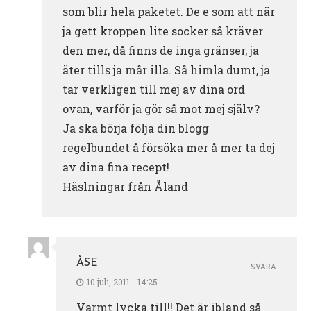
som blir hela paketet. De e som att när
ja gett kroppen lite socker så kräver
den mer, då finns de inga gränser, ja
äter tills ja mår illa. Så himla dumt, ja
tar verkligen till mej av dina ord
ovan, varför ja gör så mot mej själv?
Ja ska börja följa din blogg
regelbundet å försöka mer å mer ta dej
av dina fina recept!
Häslningar från Åland
ÅSE
SVARA
10 juli, 2011 - 14:25
Varmt lycka till!! Det är ibland så