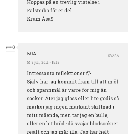
Hoppas på en trevlig vistelse i
Falsterbo för er del.
Kram ÅsaS
MIA
SVARA
8 juli, 2011 - 15:18
Intressanta reflektioner 🙂
Själv har jag kommit fram till att mjöl
och spannmål är värre för mig än
socker. Äter jag glass eller lite godis så
märker jag ingen markant skillnad i
mitt mående, men tar jag en bulle,
eller en bit bröd -då svajar blodsockret
rejält och jag mår illa. Jag har helt