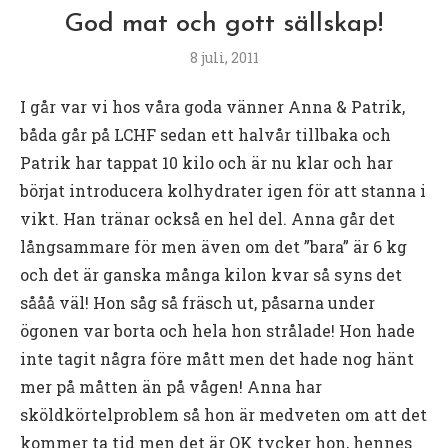
God mat och gott sällskap!
8 juli, 2011
I går var vi hos våra goda vänner Anna & Patrik,
båda går på LCHF sedan ett halvår tillbaka och
Patrik har tappat 10 kilo och är nu klar och har
börjat introducera kolhydrater igen för att stanna i
vikt. Han tränar också en hel del. Anna går det
långsammare för men även om det ”bara” är 6 kg
och det är ganska många kilon kvar så syns det
sååå väl! Hon såg så fräsch ut, påsarna under
ögonen var borta och hela hon strålade! Hon hade
inte tagit några före mått men det hade nog hänt
mer på måtten än på vågen! Anna har
sköldkörtelproblem så hon är medveten om att det
kommer ta tid men det är OK tycker hon, hennes