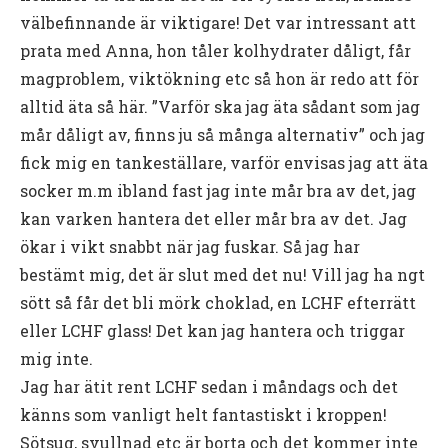
välbefinnande är viktigare! Det var intressant att
prata med Anna, hon tåler kolhydrater dåligt, får
magproblem, viktökning etc så hon är redo att för
alltid äta så här. ”Varför ska jag äta sådant som jag
mår dåligt av, finns ju så många alternativ” och jag
fick mig en tankeställare, varför envisas jag att äta
socker m.m ibland fast jag inte mår bra av det, jag
kan varken hantera det eller mår bra av det. Jag
ökar i vikt snabbt när jag fuskar. Så jag har
bestämt mig, det är slut med det nu! Vill jag ha ngt
sött så får det bli mörk choklad, en LCHF efterrätt
eller LCHF glass! Det kan jag hantera och triggar
mig inte.
Jag har ätit rent LCHF sedan i måndags och det
känns som vanligt helt fantastiskt i kroppen!
Sötsug, svullnad etc är borta och det kommer inte