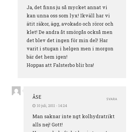
Ja, det finns ju så mycket annat vi
kan unna oss som lyx! Ikväll har vi
ätit räkor, ägg, avokado och röror och
klet! De andra åt smörgås också men
det blev det ingen för min del! Har
varit i stugan i helgen men i morgon
bär det hem igen!
Hoppas att Falsterbo blir bra!
ÅSE
SVARA
10 juli, 2011 - 14:24
Man saknar inte ngt kolhydratrikt
alls nej! Gott!