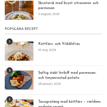
Skreitorsk med brynt citronsmör och
parmesan
3 augusti, 2026
POPULÄRA RECEPT
1
Köttfärs- och Vitkålsfräs
16 maj, 2024
2
Saftig stekt lövbiff med parmesan-
och timjanrostad potatis
28 januari, 2025
3
Tacogratäng med köttfärs – världens
godaste recept