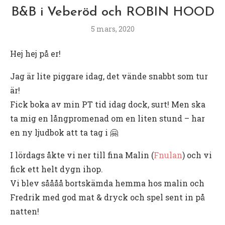
B&B i Veberöd och ROBIN HOOD
5 mars, 2020
Hej hej på er!
Jag är lite piggare idag, det vände snabbt som tur
är!
Fick boka av min PT tid idag dock, surt! Men ska
ta mig en långpromenad om en liten stund – har
en ny ljudbok att ta tag i 🤗
I lördags åkte vi ner till fina Malin (
Fnulan
) och vi
fick ett helt dygn ihop.
Vi blev såååå bortskämda hemma hos malin och
Fredrik med god mat & dryck och spel sent in på
natten!