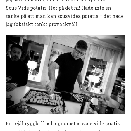
Sous Vide potatis! Hör på det ni! Hade inte en
tanke på att man kan sousvidea potatis – det hade
jag faktiskt tänkt prova ikväll!
En rejäl ryggbiff och ugnsrostad sous vide poatis