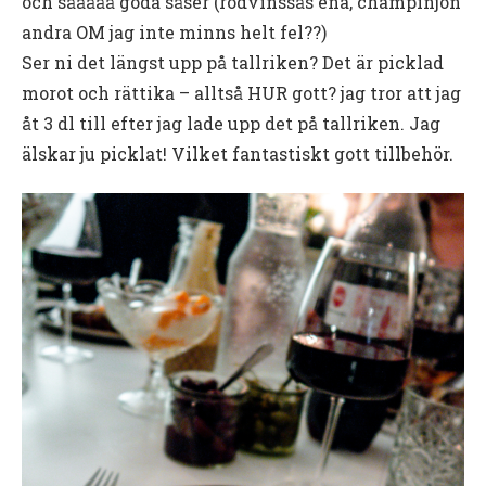
och sååååå goda såser (rödvinssås ena, champinjon
andra OM jag inte minns helt fel??)
Ser ni det längst upp på tallriken? Det är picklad
morot och rättika – alltså HUR gott? jag tror att jag
åt 3 dl till efter jag lade upp det på tallriken. Jag
älskar ju picklat! Vilket fantastiskt gott tillbehör.