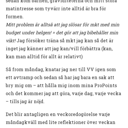
sedan kom barnen, graviditeterna och mitt stora
matintresse som tyvärr inte alltid är bra för
formen.
Mitt problem är alltså att jag slösar för mkt med min
budget under helgen!
= det gör att jag bibehåller min
vikt!
Jag försöker träna så mkt jag kan så det är
inget jag känner att jag kan/vill förbättra (kan,
kan man alltid för allt är relativt)
Så from måndag, knatar jag ner till VV igen som
ett avtramp och sedan så har jag bara en sak att
bry mig om – att hålla mig inom mina ProPoints
och det kommer jag att göra, varje dag, varje vecka
– tills jag är nöjd.
Det blir antagligen en veckoredogörelse varje
måndagkväll med lite reflektioner över veckan