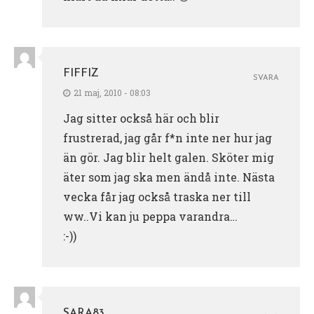
FIFFIZ
SVARA
21 maj, 2010 - 08:03
Jag sitter också här och blir
frustrerad, jag går f*n inte ner hur jag
än gör. Jag blir helt galen. Sköter mig
äter som jag ska men ändå inte. Nästa
vecka får jag också traska ner till
ww..Vi kan ju peppa varandra…
:-))
SARA83