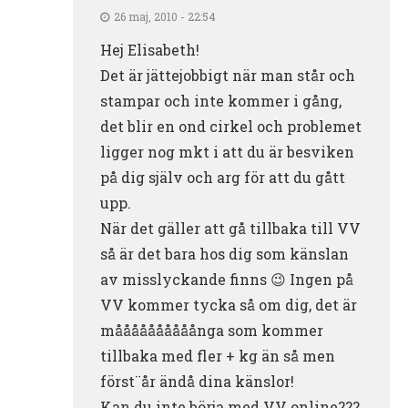
26 maj, 2010 - 22:54
Hej Elisabeth!
Det är jättejobbigt när man står och
stampar och inte kommer i gång,
det blir en ond cirkel och problemet
ligger nog mkt i att du är besviken
på dig själv och arg för att du gått
upp.
När det gäller att gå tillbaka till VV
så är det bara hos dig som känslan
av misslyckande finns 😉 Ingen på
VV kommer tycka så om dig, det är
måååååååååånga som kommer
tillbaka med fler + kg än så men
först¨år ändå dina känslor!
Kan du inte börja med VV online???