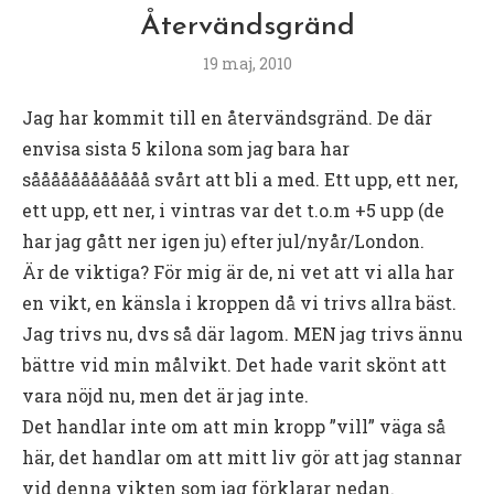
Återvändsgränd
19 maj, 2010
Jag har kommit till en återvändsgränd. De där
envisa sista 5 kilona som jag bara har
såååååååååååå svårt att bli a med. Ett upp, ett ner,
ett upp, ett ner, i vintras var det t.o.m +5 upp (de
har jag gått ner igen ju) efter jul/nyår/London.
Är de viktiga? För mig är de, ni vet att vi alla har
en vikt, en känsla i kroppen då vi trivs allra bäst.
Jag trivs nu, dvs så där lagom. MEN jag trivs ännu
bättre vid min målvikt. Det hade varit skönt att
vara nöjd nu, men det är jag inte.
Det handlar inte om att min kropp ”vill” väga så
här, det handlar om att mitt liv gör att jag stannar
vid denna vikten som jag förklarar nedan.