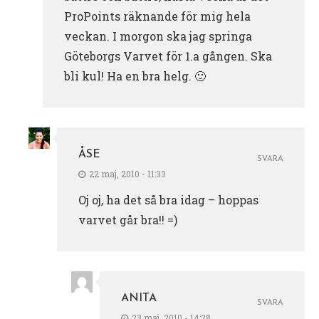
ProPoints räknande för mig hela
veckan. I morgon ska jag springa
Göteborgs Varvet för 1.a gången. Ska
bli kul! Ha en bra helg. 🙂
ÅSE
SVARA
22 maj, 2010 - 11:33
Oj oj, ha det så bra idag – hoppas
varvet går bra!! =)
ANITA
SVARA
23 maj, 2010 - 14:28