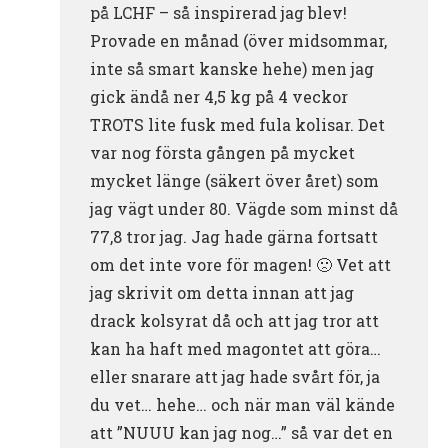
på LCHF – så inspirerad jag blev!
Provade en månad (över midsommar,
inte så smart kanske hehe) men jag
gick ändå ner 4,5 kg på 4 veckor
TROTS lite fusk med fula kolisar. Det
var nog första gången på mycket
mycket länge (säkert över året) som
jag vägt under 80. Vägde som minst då
77,8 tror jag. Jag hade gärna fortsatt
om det inte vore för magen! 🙁 Vet att
jag skrivit om detta innan att jag
drack kolsyrat då och att jag tror att
kan ha haft med magontet att göra…
eller snarare att jag hade svårt för, ja
du vet… hehe… och när man väl kände
att ”NUUU kan jag nog…” så var det en