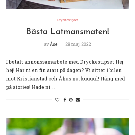
Dryckestipset
Bästa Latmansmaten!
av
Åse
28 maj, 2022
I betalt annonssamarbete med Dryckestipset Hej
hej! Har ni en fin start på dagen? Vi sitter i bilen
mot Kristianstad och Åhus nu, kuuuul! Häng med
på stories! Hade ni …