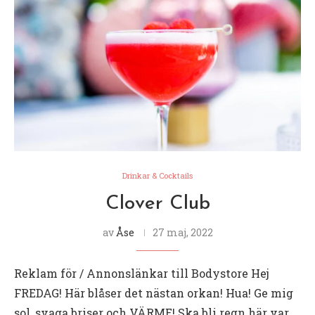
Drinkar & Cocktails
Clover Club
av
Åse
27 maj, 2022
Reklam för / Annonslänkar till Bodystore Hej
FREDAG! Här blåser det nästan orkan! Hua! Ge mig
sol, svaga briser och VÄRME! Ska bli regn här var