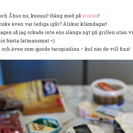
d och Åhus nu, kuuuul! Häng med på
stories
!
nske även var lediga igår? Älskar klämdagar!
gen så jag orkade inte ens slänga ngt på grillen utan 
Min bästa latmansmat =)
och även som gjorde tacopiadina – kul när de vill fixa!