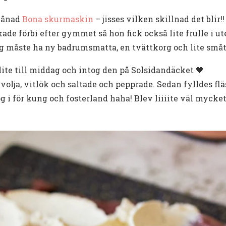
 lånad
Bona skurmaskin
– jisses vilken skillnad det blir!!
de förbi efter gymmet så hon fick också lite frulle i 
jag måste ha ny badrumsmatta, en tvättkorg och lite småt
lite till middag och intog den på Solsidandäcket 🧡
ivolja, vitlök och saltade och pepprade. Sedan fylldes f
 i för kung och fosterland haha! Blev liiiite väl mycket i 