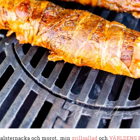
 palsternacka och morot, min
grillsallad
och
VÄRLDENS 