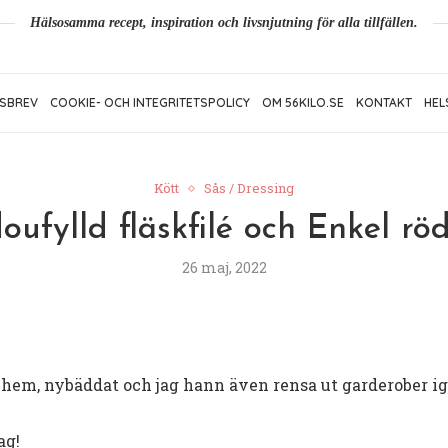
Hälsosamma recept, inspiration och livsnjutning för alla tillfällen.
SBREV
COOKIE- OCH INTEGRITETSPOLICY
OM 56KILO.SE
KONTAKT
HEL
Kött
Sås / Dressing
ufylld fläskfilé och Enkel rö
26 maj, 2022
!
 hem, nybäddat och jag hann även rensa ut garderober ig
ag!