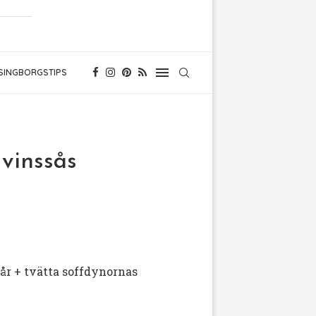
SINGBORGSTIPS
dvinssås
år + tvätta soffdynornas