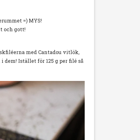
uterummet =) MYS!
t och gott!
läskfiléerna med Cantadou vitlök,
dem! Istället för 125 g per filé så