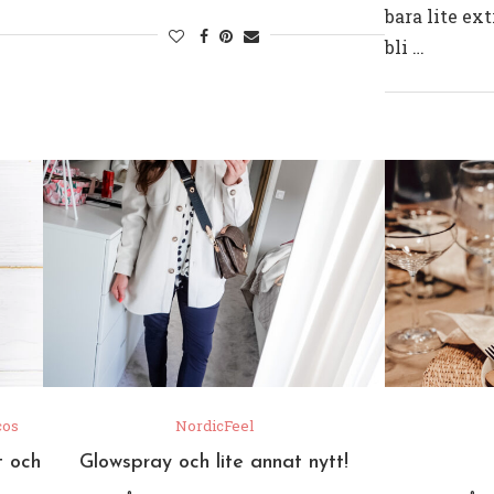
bara lite ext
bli …
cos
NordicFeel
t och
Glowspray och lite annat nytt!