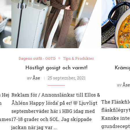
Dagens outfit - OOTD
Tips & Produkter
Höstligt gosigt och varmt!
Krämig
av
Åse
25 september, 2021
av
Åse
s Hej
Reklam för / Annonslänkar till Ellos &
The Fläskfil
n
Åhléns Happy lörda’ på er! 🌸 Ljuvligt
fläskfilégry
septemberväder här i HBG idag med
Kanske inte 
immes
17-18 grader och SOL. Jag skippade
grundrecept
jackan när jag var …