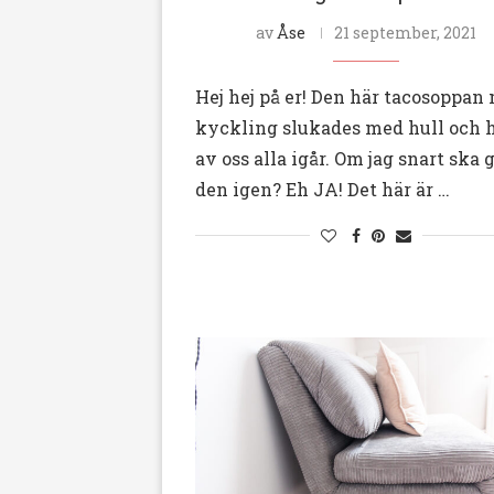
av
Åse
21 september, 2021
Hej hej på er! Den här tacosoppan
kyckling slukades med hull och 
av oss alla igår. Om jag snart ska 
den igen? Eh JA! Det här är …