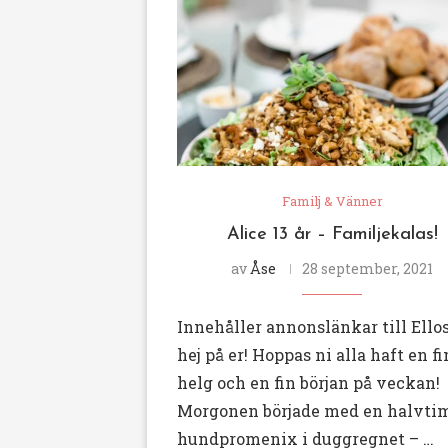
Familj & Vänner
Alice 13 år – Familjekalas!
av
Åse
28 september, 2021
Innehåller annonslänkar till Ello
hej på er! Hoppas ni alla haft en fi
helg och en fin början på veckan!
Morgonen började med en halvt
hundpromenix i duggregnet – …