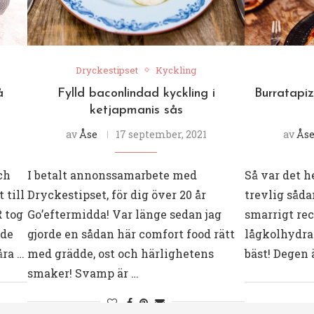
Dryckestipset
Kyckling
å
Fylld baconlindad kyckling i
Burratapiz
ketjapmanis sås
av
Åse
17 september, 2021
av
Ås
ch
I betalt annonssamarbete med
Så var det h
 till
Dryckestipset, för dig över 20 år
trevlig såda
R tog
Go’eftermidda! Var länge sedan jag
smarrigt rec
nde
gjorde en sådan här comfort food rätt
lågkolhydra
åra …
med grädde, ost och härlighetens
bäst! Degen 
smaker! Svamp är …