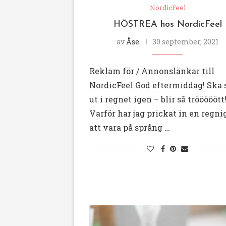
NordicFeel
HÖSTREA hos NordicFeel
av
Åse
30 september, 2021
Reklam för / Annonslänkar till
NordicFeel God eftermiddag! Ska 
ut i regnet igen – blir så trööööött
Varför har jag prickat in en regni
att vara på språng …