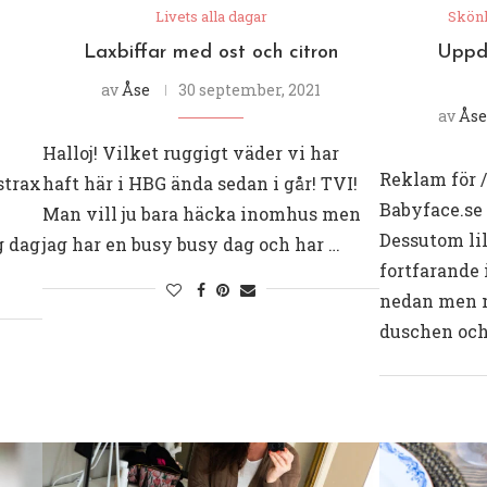
Livets alla dagar
Skön
Laxbiffar med ost och citron
Uppd
av
Åse
30 september, 2021
av
Åse
Halloj! Vilket ruggigt väder vi har
Reklam för 
strax
haft här i HBG ända sedan i går! TVI!
Babyface.se
!
Man vill ju bara häcka inomhus men
Dessutom lill
g dag
jag har en busy busy dag och har …
fortfarande
nedan men m
duschen och