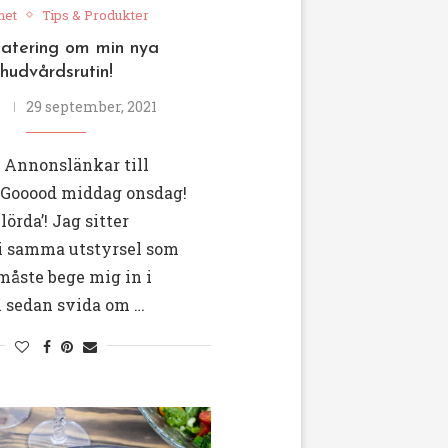
het
Tips & Produkter
atering om min nya
hudvårdsrutin!
29 september, 2021
/ Annonslänkar till
 Gooood middag onsdag!
örda’! Jag sitter
 i samma utstyrsel som
åste bege mig in i
 sedan svida om …