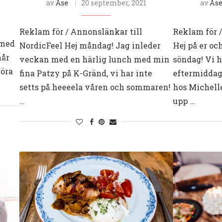
av
Åse
20 september, 2021
av
Ås
Reklam för / Annonslänkar till
Reklam för /
 med
NordicFeel Hej måndag! Jag inleder
Hej på er oc
hår
veckan med en härlig lunch med min
söndag! Vi 
göra
fina Patzy på K-Gränd, vi har inte
eftermidda
setts på heeeela våren och sommaren!
hos Michelle
…
upp …