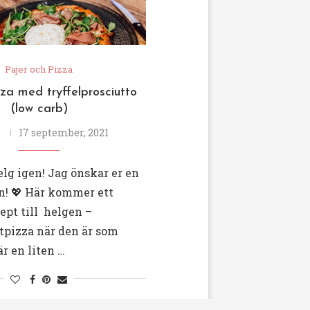
Pajer och Pizza
za med tryffelprosciutto
(low carb)
e
17 september, 2021
elg igen! Jag önskar er en
n! 💖 Här kommer ett
ept till helgen –
tpizza när den är som
är en liten …