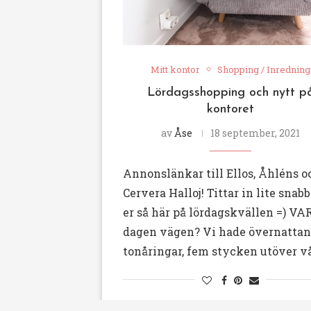
Mitt kontor
Shopping / Inredning
Lördagsshopping och nytt p
kontoret
av
Åse
18 september, 2021
Annonslänkar till Ellos, Åhléns o
Cervera Halloj! Tittar in lite snabbt
er så här på lördagskvällen =) VA
dagen vägen? Vi hade övernatta
tonåringar, fem stycken utöver v