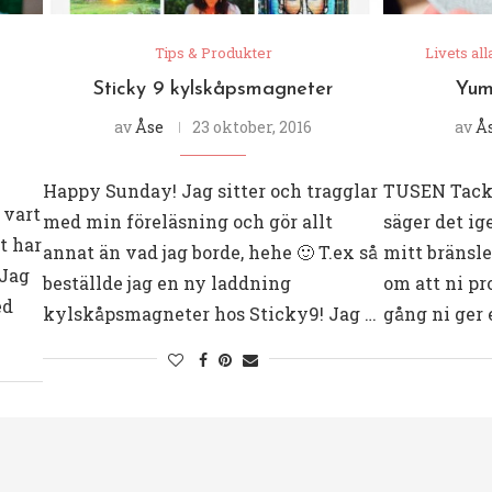
Tips & Produkter
Livets all
Sticky 9 kylskåpsmagneter
Yum
av
Åse
23 oktober, 2016
av
Å
Happy Sunday! Jag sitter och tragglar
TUSEN Tack f
e vart
med min föreläsning och gör allt
säger det ig
t har
annat än vad jag borde, hehe 🙂 T.ex så
mitt bränsle
 Jag
beställde jag en ny laddning
om att ni pr
ed
kylskåpsmagneter hos Sticky9! Jag …
gång ni ger 