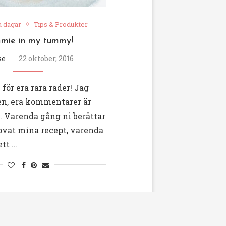
a dagar
Tips & Produkter
mie in my tummy!
se
22 oktober, 2016
ör era rara rader! Jag
en, era kommentarer är
. Varenda gång ni berättar
ovat mina recept, varenda
ett …