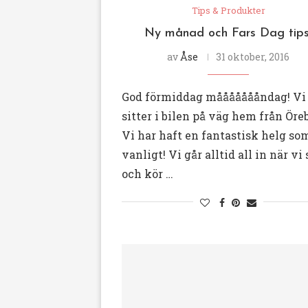
Tips & Produkter
Ny månad och Fars Dag tips
av
Åse
31 oktober, 2016
God förmiddag måååååååndag! Vi
sitter i bilen på väg hem från Öreb
Vi har haft en fantastisk helg so
vanligt! Vi går alltid all in när vi 
och kör …