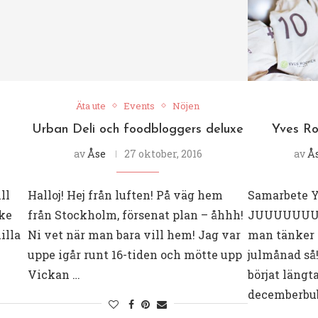
Äta ute
Events
Nöjen
Urban Deli och foodbloggers deluxe
Yves Ro
av
Åse
27 oktober, 2016
av
Å
ll
Halloj! Hej från luften! På väg hem
Samarbete Y
cke
från Stockholm, försenat plan – åhhh!
JUUUUUUUUL
illa
Ni vet när man bara vill hem! Jag var
man tänker 
uppe igår runt 16-tiden och mötte upp
julmånad så!
Vickan …
börjat längt
decemberbub