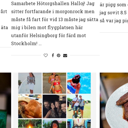
Samarbete Hötorgshallen Halloj! Jag
är pigg som 
vårt
sitter fortfarande i morgonrock men
jag sovit 8.
måste få fart för vid 13 måste jag sätta
så var jag p
 äta
mig i bilen mot flygplatsen här
utanför Helsingborg för färd mot
Stockholm! …