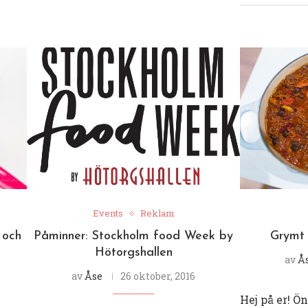
Events
Reklam
 och
Påminner: Stockholm food Week by
Grymt 
Hötorgshallen
av
Å
av
Åse
26 oktober, 2016
Hej på er! Ö