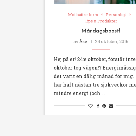
Mot bättre form
Personligt
Tips & Produkter
Måndagsboost!
av
Åse
24 oktober, 2016
Hej på er! 24:e oktober, förstår int
oktober tog vägen!? Energimässig
det varit en dålig månad för mig.
har haft nästan tre sjukveckor m
mindre energi (och …