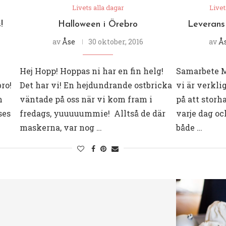
Livets alla dagar
Livet
!
Halloween i Örebro
Leverans 
av
Åse
30 oktober, 2016
av
Å
Hej Hopp! Hoppas ni har en fin helg!
Samarbete MA
ro!
Det har vi! En hejdundrande ostbricka
vi är verkli
m
väntade på oss när vi kom fram i
på att storha
ses
fredags, yuuuuummie! Alltså de där
varje dag och
maskerna, var nog …
både …