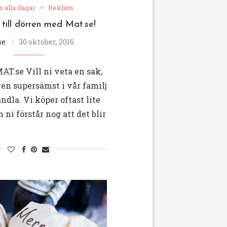
s alla dagar
Reklam
till dörren med Mat.se!
se
30 oktober, 2016
T.se Vill ni veta en sak,
gen supersämst i vår familj
ndla. Vi köper oftast lite
 ni förstår nog att det blir