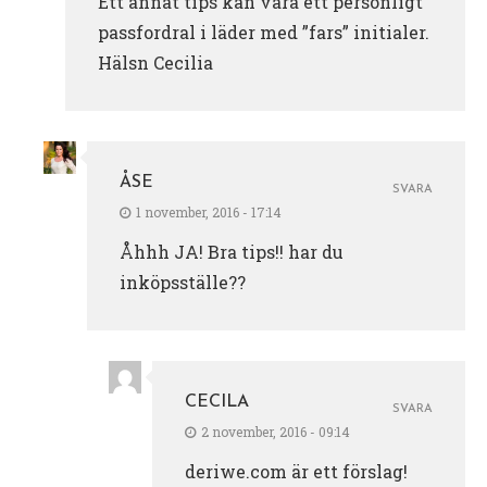
Ett annat tips kan vara ett personligt
passfordral i läder med ”fars” initialer.
Hälsn Cecilia
ÅSE
SVARA
1 november, 2016 - 17:14
Åhhh JA! Bra tips!! har du
inköpsställe??
CECILA
SVARA
2 november, 2016 - 09:14
deriwe.com är ett förslag!