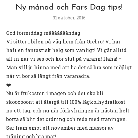
Ny månad och Fars Dag tips!
31 oktober, 2016
God förmiddag måååååååndag!
Vi sitter i bilen på väg hem från Örebro! Vi har
haft en fantastisk helg som vanligt! Vi går alltid
all in när vi ses och kör slut på varann! Haha! –
Man vill ju hinna med att ha det så bra som möjligt
när vi bor så långt från varanadra.
❤️
Nu är frukosten i magen och det ska bli
sköööööönt att återgå till 100% lågkolhydratkost
nu ett tag. och nu när förkylningen är nästan helt
borta så blir det ordning och reda med träningen.
Ser fram emot ett november med massor av
träning och bra mat!