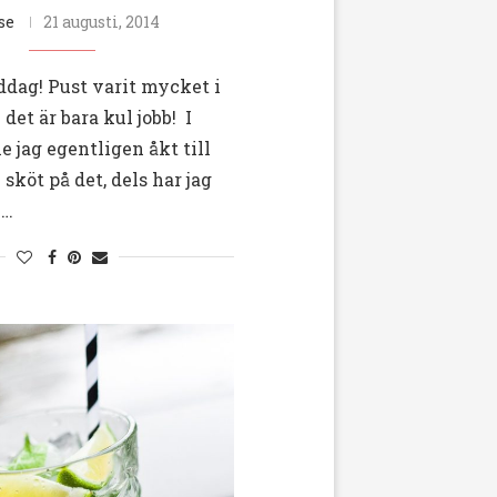
se
21 augusti, 2014
ddag! Pust varit mycket i
et är bara kul jobb! I
e jag egentligen åkt till
sköt på det, dels har jag
 …