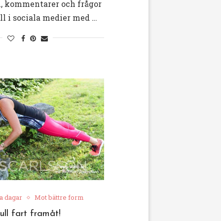
l, kommentarer och frågor
ll i sociala medier med …
la dagar
Mot bättre form
ull fart framåt!