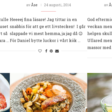
av
Åse
24 augusti, 2014
av
Å
kulle
Heeeej fina läsare! Jag tittar in en
God eftermi
ruset
snabbis för att ge ett livstecken! I går
veckan men d
t så
slappade vi mest hemma, ja jag då 😉
helgen skull
ara …
För Daniel bytte luckor i vårt kök …
Ullared men 
massor med