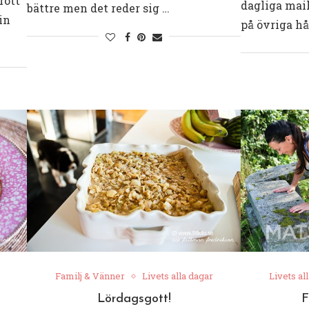
rött
dagliga mai
bättre men det reder sig …
in
på övriga hå
Familj & Vänner
Livets alla dagar
Livets al
Lördagsgott!
F