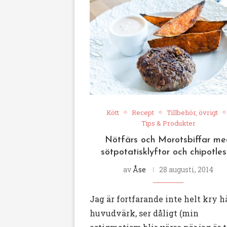
Kött
Recept
Tillbehör, övrigt
Tips & Produkter
Nötfärs och Morotsbiffar m
sötpotatisklyftor och chipotle
av
Åse
28 augusti, 2014
Jag är fortfarande inte helt kry hä
huvudvärk, ser dåligt (min