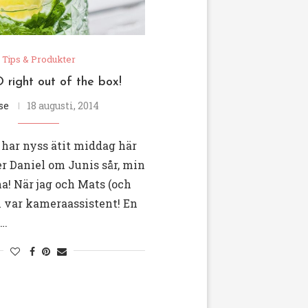
Tips & Produkter
right out of the box!
se
18 augusti, 2014
 har nyss ätit middag här
r Daniel om Junis sår, min
nna! När jag och Mats (och
var kameraassistent! En
 …