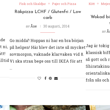
Fisk och Skaldjur
Pajer och Pizza
Kött
Mejer
Räkpizza LCHF / Glutenfri / Low
Wokad bi
carb
av
Åse
30 augusti, 2014
av
Å
ade
Go midda’! Hoppas ni har en bra början
Jag är tokig
t ni,
på helgen! Här blev det inte så mycket
klassisk bi
tt!
sovmorgon, vaknade klarvaken vid 8.
så gott och 
lltid
Vi ska strax bege oss till IKEA för att
Shiratakinud
…
orientaliska
från sås och