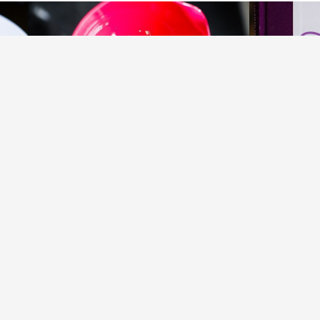
Familj & Vänner
Recept
Sallad
Tillbehör, övrigt
Träning
h
Rabatt och
Insalata di broccoli och slut på lovet!
med LCHF
av
Åse
17 augusti, 2014
av
Å
Hej raringar! Nu känns det som att vi
Hej alla fina
sakta börjar komma över chocken!
e
livet komme
Livet tog paus där. Juni blev