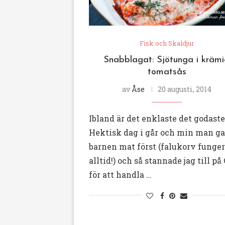
Fisk och Skaldjur
Snabblagat: Sjötunga i kräm
tomatsås
av
Åse
20 augusti, 2014
Ibland är det enklaste det godaste
Hektisk dag i går och min man g
barnen mat först (falukorv funger
alltid!) och så stannade jag till på
för att handla …