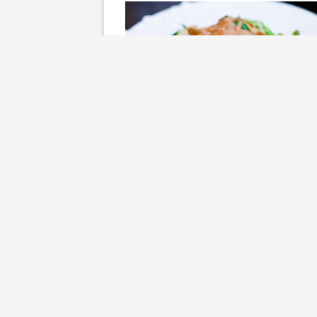
Kyckling
Tillbehör, övrigt
Kycklingwok med Zoodles oc
jordnötssås
av
Åse
18 augusti, 2014
Jag är dödskär i min
grönsaksstrimlare! (Här har ni lit