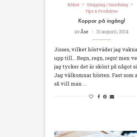
Köket
Shopping / Inredning
Tips & Produkter
Koppar på ingång!
av
Åse
31 augusti, 2014
Jisses, vilket höstväder jag vakn
upp till… Regn, regn, regn! men ve
jag tycker det är skönt på något sä
Jag välkomnar hösten. Fast som a
så vill man …