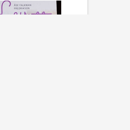
Mina böcker
 Fraktfritt på ”Lev Gott
 och Periodisk Fasta”
se
15 augusti, 2014
! Tack för att ni förstår att
r emellan ibland. ❤️ Vi