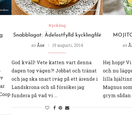
Kyckling
ig
Snabblagat: Ädelostfylld kycklingfilé
MOJITO 
av
Åse
19 augusti, 2014
av
Å
God kväll! Vete katten vart denna
Hej hopp! Vi
.
dagen tog vägen?! Jobbat och tränat
och nu lägge
av
och jag ska snart iväg på ett ärende i
lilla hjälti
ar
Landskrona och så försöker jag
Magnus som 
 Coop
fundera på vad vi …
grym sådan