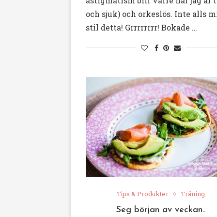
astigmatism blir värre när jag är t
och sjuk) och orkeslös. Inte alls m
stil detta! Grrrrrrrr! Bokade …
Tips & Produkter
Träning
Seg början av veckan..