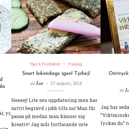
Tips & Produkter
Träning
Snart bikinidags igen! Tjohej!
Omtryck
ed
av
Åse
27 augusti, 2014
sås
av
Å
Heeeej! Lite sen uppdatering men har
Jag har sed
suttit begravd i jobb tills nu! Man får
r, yr,
”Viktminsk
passa på medan man känner sig
lyckas du” to
kreativ! Jag mår fortfarande inte