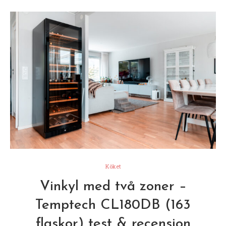
Köket
Vinkyl med två zoner –
Temptech CL180DB (163
flaskor) test & recension