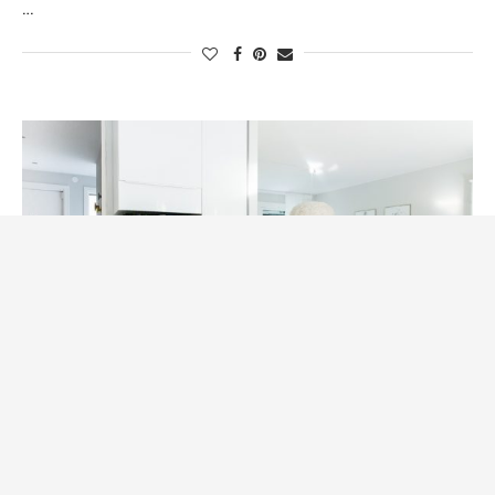
…
Form2017
Köket
Träning