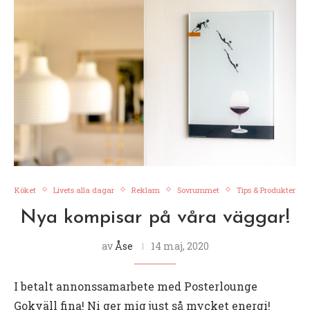
Köket
Livets alla dagar
Reklam
Sovrummet
Tips & Produkter
Nya kompisar på våra väggar!
av
Åse
14 maj, 2020
I betalt annonssamarbete med Posterlounge
Gokväll fina! Ni ger mig just så mycket energi!