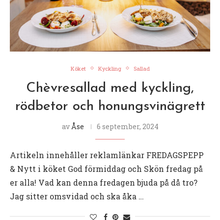
Köket
Kyckling
Sallad
Chèvresallad med kyckling,
rödbetor och honungsvinägrett
av
Åse
6 september, 2024
Artikeln innehåller reklamlänkar FREDAGSPEPP
& Nytt i köket God förmiddag och Skön fredag på
er alla! Vad kan denna fredagen bjuda på då tro?
Jag sitter omsvidad och ska åka …