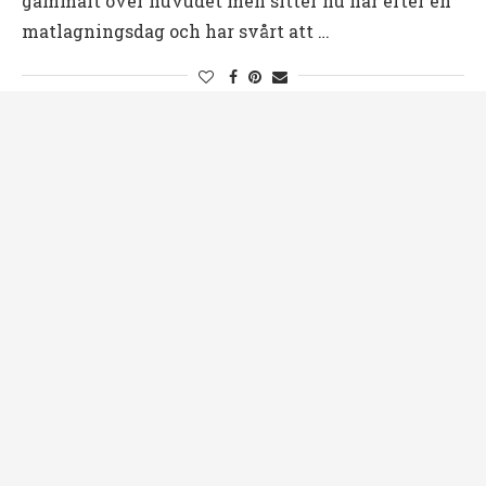
gammalt över huvudet men sitter nu här efter en
matlagningsdag och har svårt att …
Fontana
Livets alla dagar
Mat & Hälsa
Matprojekt
Matsalen
En höstdag och massa mat!
av
Åse
21 oktober, 2012
God morgon raringar! Det blev en liten bloggpaus
från min sida! I bland går inspiratnen i dvala! Jag
har sovit som en stock hela natten, vaknade med
ett ryck klockan …