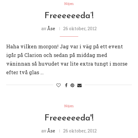
Nöjen
Freeeeeeda’!
av
Åse
26 oktober, 2012
Haha vilken morgon! Jag var i väg på ett event
igår på Clarion och sedan på middag med
väninnan så huvudet var lite extra tungt i morse
efter två glas …
Nöjen
Freeeeeeda'!
av
Åse
26 oktober, 2012