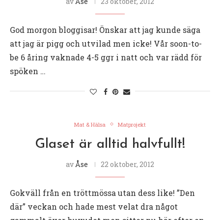
av
Åse
23 oktober, 2012
God morgon bloggisar! Önskar att jag kunde säga
att jag är pigg och utvilad men icke! Vår soon-to-
be 6 åring vaknade 4-5 ggr i natt och var rädd för
spöken …
Mat & Hälsa
Matprojekt
Glaset är alltid halvfullt!
av
Åse
22 oktober, 2012
Gokväll från en tröttmössa utan dess like! ”Den
där” veckan och hade mest velat dra något