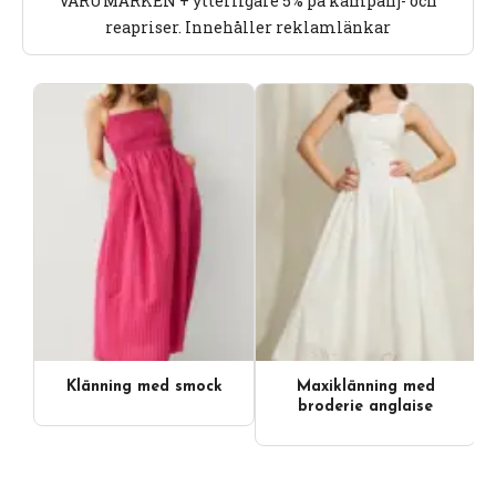
VARUMÄRKEN + ytterligare 5% på kampanj- och
reapriser. Innehåller reklamlänkar
Klänning med smock
Maxiklänning med
Videoinnehåll
broderie anglaise