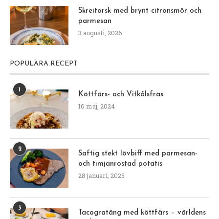
Skreitorsk med brynt citronsmör och
parmesan
3 augusti, 2026
POPULÄRA RECEPT
1
Köttfärs- och Vitkålsfräs
16 maj, 2024
2
Saftig stekt lövbiff med parmesan-
och timjanrostad potatis
28 januari, 2025
3
Tacogratäng med köttfärs – världens