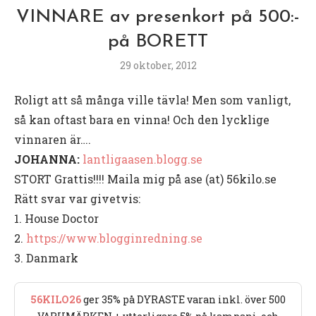
VINNARE av presenkort på 500:-
på BORETT
29 oktober, 2012
Roligt att så många ville tävla! Men som vanligt,
så kan oftast bara en vinna! Och den lycklige
vinnaren är….
JOHANNA:
lantligaasen.blogg.se
STORT Grattis!!!! Maila mig på ase (at) 56kilo.se
Rätt svar var givetvis:
1. House Doctor
2.
https://www.blogginredning.se
3. Danmark
56KILO26
ger 35% på DYRASTE varan inkl. över 500