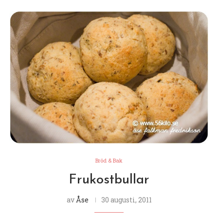
Bröd & Bak
Frukostbullar
av
Åse
30 augusti, 2011