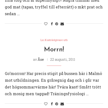
lilla torg och är supermysigt!! Några timmar med
god mat (tapas, tryffel till efterrätt) o mkt prat och
sedan …
Lic.Kostrådgivare utb
Morrn!
av
Åse
22 augusti, 2011
Go’morron! Har precis stigit på bussen här i Malmö
mot utbildningen. En gråregnig dag och i går var
det högsommarvärme här! Tvära kast! Smått trött
och mosig men taggad! Träningsfysiologi …