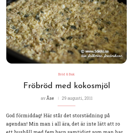
Bröd & Bak
Fröbröd med kokosmjöl
av
Åse
29 augusti, 2011
God förmiddag! Här står det storstädning på
agendan! Min man i all ära, det är inte lätt att ro
ett hushåll med fem barn samtidigt som man har