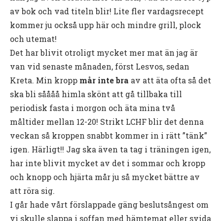
av bok och vad titeln blir! Lite fler vardagsrecept
kommer ju också upp här och mindre grill, plock
och utemat!
Det har blivit otroligt mycket mer mat än jag är
van vid senaste månaden, först Lesvos, sedan
Kreta. Min kropp
mår inte bra
av att äta ofta så det
ska bli såååå himla skönt att gå tillbaka till
periodisk fasta i morgon och äta mina två
måltider mellan 12-20! Strikt LCHF blir det denna
veckan så kroppen snabbt kommer in i rätt ”tänk”
igen. Härligt!! Jag ska även ta tag i träningen igen,
har inte blivit mycket av det i sommar och kropp
och knopp och hjärta mår ju så mycket bättre av
att röra sig.
I går hade vårt förslappade gäng beslutsångest om
vi skulle slappa i soffan med hämtemat eller svida