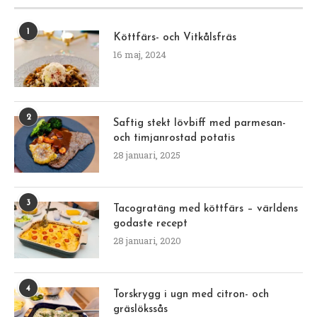
1
Köttfärs- och Vitkålsfräs
16 maj, 2024
2
Saftig stekt lövbiff med parmesan-
och timjanrostad potatis
28 januari, 2025
3
Tacogratäng med köttfärs – världens
godaste recept
28 januari, 2020
4
Torskrygg i ugn med citron- och
gräslökssås