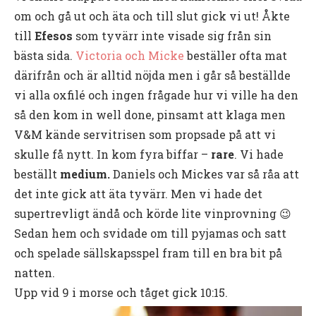
om och gå ut och äta och till slut gick vi ut! Åkte
till
Efesos
som tyvärr inte visade sig från sin
bästa sida.
Victoria och Micke
beställer ofta mat
därifrån och är alltid nöjda men i går så beställde
vi alla oxfilé och ingen frågade hur vi ville ha den
så den kom in well done, pinsamt att klaga men
V&M kände servitrisen som propsade på att vi
skulle få nytt. In kom fyra biffar –
rare
. Vi hade
beställt
medium.
Daniels och Mickes var så råa att
det inte gick att äta tyvärr. Men vi hade det
supertrevligt ändå och körde lite vinprovning 😉
Sedan hem och svidade om till pyjamas och satt
och spelade sällskapsspel fram till en bra bit på
natten.
Upp vid 9 i morse och tåget gick 10:15.