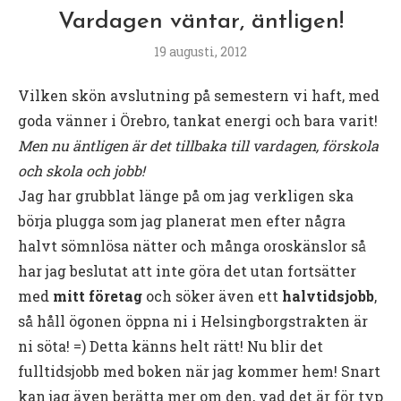
Vardagen väntar, äntligen!
19 augusti, 2012
Vilken skön avslutning på semestern vi haft, med
goda vänner i Örebro, tankat energi och bara varit!
Men nu äntligen är det tillbaka till vardagen, förskola
och skola och jobb!
Jag har grubblat länge på om jag verkligen ska
börja plugga som jag planerat men efter några
halvt sömnlösa nätter och många oroskänslor så
har jag beslutat att inte göra det utan fortsätter
med
mitt företag
och söker även ett
halvtidsjobb
,
så håll ögonen öppna ni i Helsingborgstrakten är
ni söta! =) Detta känns helt rätt! Nu blir det
fulltidsjobb med boken när jag kommer hem! Snart
kan jag även berätta mer om den, vad det är för typ