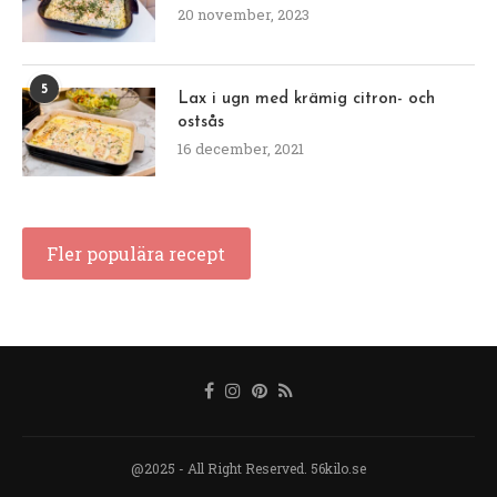
20 november, 2023
5
Lax i ugn med krämig citron- och
ostsås
16 december, 2021
Fler populära recept
@2025 - All Right Reserved. 56kilo.se