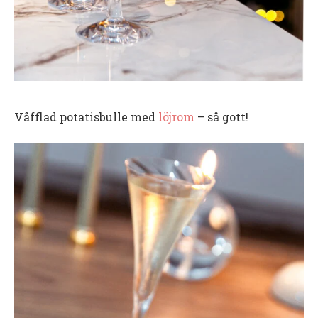
Våfflad potatisbulle med
löjrom
– så gott!