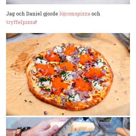
Jag och Daniel gjorde
löjromspizza
och
tryffelpizza
!