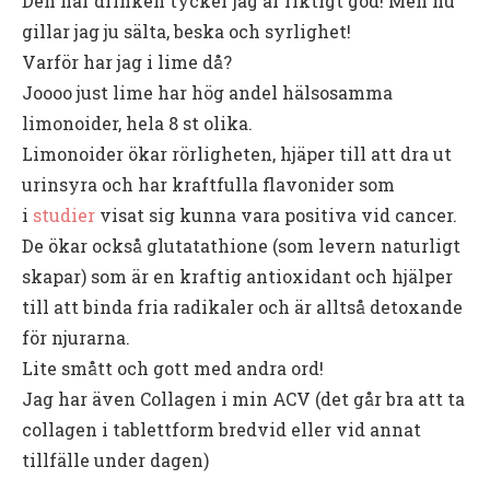
Den här drinken tycker jag är riktigt god! Men nu
gillar jag ju sälta, beska och syrlighet!
Varför har jag i lime då?
Joooo just lime har hög andel hälsosamma
limonoider, hela 8 st olika.
Limonoider ökar rörligheten, hjäper till att dra ut
urinsyra och har kraftfulla flavonider som
i
studier
visat sig kunna vara positiva vid cancer.
De ökar också glutatathione (som levern naturligt
skapar) som är en kraftig antioxidant och hjälper
till att binda fria radikaler och är alltså detoxande
för njurarna.
Lite smått och gott med andra ord!
Jag har även Collagen i min ACV (det går bra att ta
collagen i tablettform bredvid eller vid annat
tillfälle under dagen)