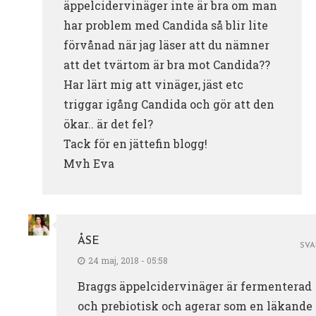
äppelcidervinäger inte är bra om man
har problem med Candida så blir lite
förvånad när jag läser att du nämner
att det tvärtom är bra mot Candida??
Har lärt mig att vinäger, jäst etc
triggar igång Candida och gör att den
ökar.. är det fel?
Tack för en jättefin blogg!
Mvh Eva
ÅSE
SVA
24 maj, 2018 - 05:58
Braggs äppelcidervinäger är fermenterad
och prebiotisk och agerar som en läkande