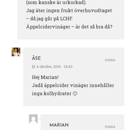
(som kanske är urkorkad).
Jag äter ingen frukt överhuvudtaget
– då jag går på LCHF.
Äppelcidervinäger – är det så bra då?
ÅSE
SVARA
4 oktober, 2018 - 06:43
Hej Marian!
Jadå äppelcider vinäger innehåller
inga kolhydrater 🙂
MARIAN
SVARA