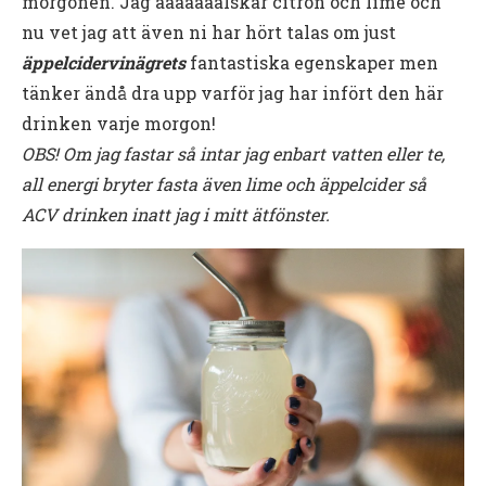
morgonen. Jag ääääääälskar citron och lime och
nu vet jag att även ni har hört talas om just
äppelcidervinägrets
fantastiska egenskaper men
tänker ändå dra upp varför jag har infört den här
drinken varje morgon!
OBS! Om jag fastar så intar jag enbart vatten eller te,
all energi bryter fasta även lime och äppelcider så
ACV drinken inatt jag i mitt ätfönster.