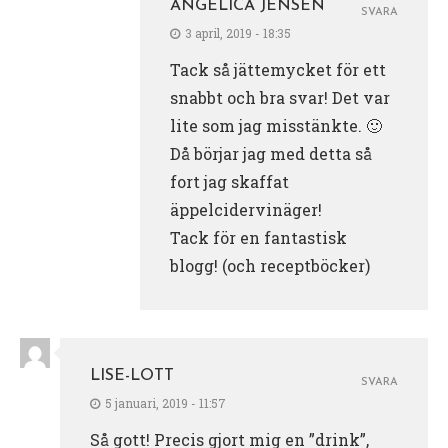
ANGELICA JENSEN
SVARA
3 april, 2019 - 18:35
Tack så jättemycket för ett
snabbt och bra svar! Det var
lite som jag misstänkte. 🙂
Då börjar jag med detta så
fort jag skaffat
äppelcidervinäger!
Tack för en fantastisk
blogg! (och receptböcker)
LISE-LOTT
SVARA
5 januari, 2019 - 11:57
Så gott! Precis gjort mig en ”drink”,