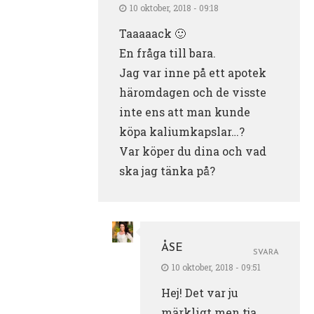
10 oktober, 2018 - 09:18
Taaaaack 🙂
En fråga till bara.
Jag var inne på ett apotek
häromdagen och de visste
inte ens att man kunde
köpa kaliumkapslar…?
Var köper du dina och vad
ska jag tänka på?
ÅSE
SVARA
10 oktober, 2018 - 09:51
Hej! Det var ju
märkligt men tja