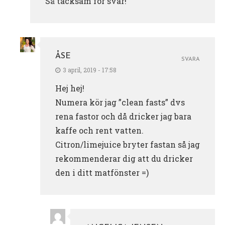
Så tacksam för svar!
ÅSE
SVARA
3 april, 2019 - 17:58
Hej hej!
Numera kör jag ”clean fasts” dvs
rena fastor och då dricker jag bara
kaffe och rent vatten.
Citron/limejuice bryter fastan så jag
rekommenderar dig att du dricker
den i ditt matfönster =)