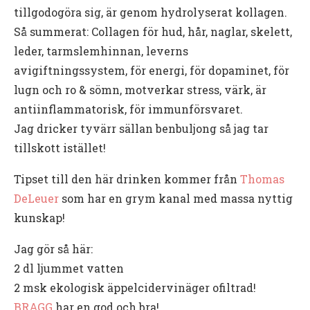
tillgodogöra sig, är genom hydrolyserat kollagen.
Så summerat: Collagen för hud, hår, naglar, skelett,
leder, tarmslemhinnan, leverns
avigiftningssystem, för energi, för dopaminet, för
lugn och ro & sömn, motverkar stress, värk, är
antiinflammatorisk, för immunförsvaret.
Jag dricker tyvärr sällan benbuljong så jag tar
tillskott istället!
Tipset till den här drinken kommer från
Thomas
DeLeuer
som har en grym kanal med massa nyttig
kunskap!
Jag gör så här:
2 dl ljummet vatten
2 msk ekologisk äppelcidervinäger ofiltrad!
BRAGG
har en god och bra!