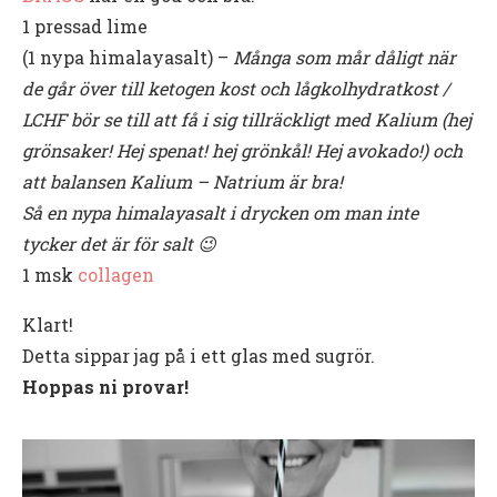
1 pressad lime
(1 nypa himalayasalt) –
Många som mår dåligt när
de går över till ketogen kost och lågkolhydratkost /
LCHF bör se till att få i sig tillräckligt med Kalium (hej
grönsaker! Hej spenat! hej grönkål! Hej avokado!) och
att balansen Kalium – Natrium är bra!
Så en nypa himalayasalt i drycken om man inte
tycker det är för salt 😉
1 msk
collagen
Klart!
Detta sippar jag på i ett glas med sugrör.
Hoppas ni provar!