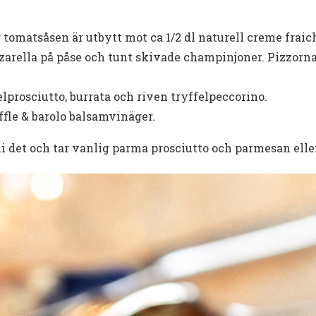
r tomatsåsen är utbytt mot ca 1/2 dl naturell creme fraic
rella på påse och tunt skivade champinjoner. Pizzorna gr
lprosciutto, burrata och riven tryffelpeccorino.
uffle & barolo balsamvinäger.
 ni det och tar vanlig parma prosciutto och parmesan elle