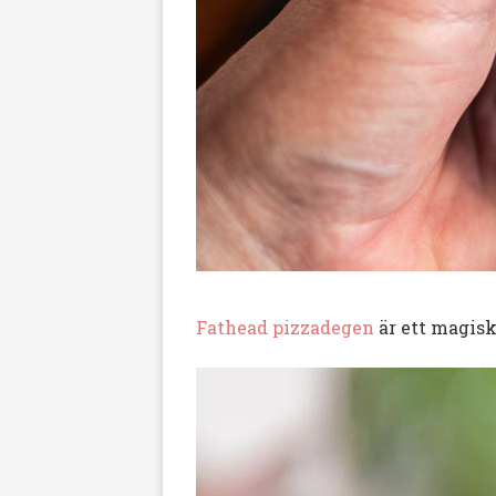
Fathead pizzadegen
är ett magisk