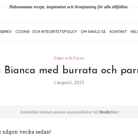
Hälsosamma recept, inspiration och livsnjutning för alla tillfällen.
SBREV
COOKIE- OCH INTEGRITETSPOLICY
OM 56KILO.SE
KONTAKT
HEL
Pajer och Pizza
a Bianca med burrata och parm
1 augusti, 2023
Innehåller reklam genom annonslänkar till
Nordic
Nest
ör någon vecka sedan!