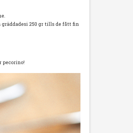
he.
äddadesi 250 gr tills de fått fin
r pecorino!