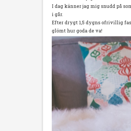
I dag känner jag mig snudd på som 
i går.
Efter drygt 1,5 dygns ofrivillig fas
glömt hur goda de va!