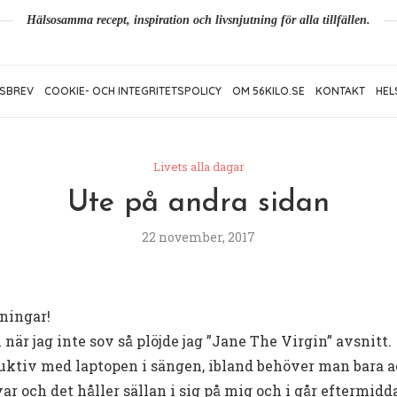
Hälsosamma recept, inspiration och livsnjutning för alla tillfällen.
SBREV
COOKIE- OCH INTEGRITETSPOLICY
OM 56KILO.SE
KONTAKT
HEL
Livets alla dagar
Ute på andra sidan
22 november, 2017
sningar!
 när jag inte sov så plöjde jag ”Jane The Virgin” avsnitt.
uktiv med laptopen i sängen, ibland behöver man bara ac
r och det håller sällan i sig på mig och i går eftermidd