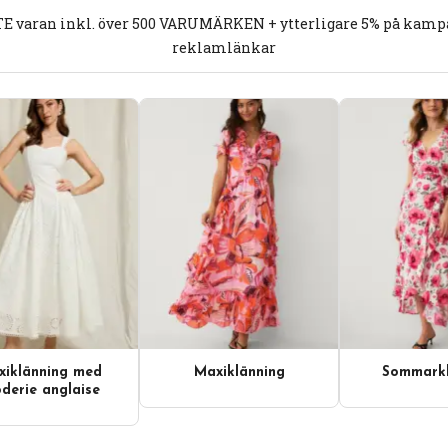
E varan inkl. över 500 VARUMÄRKEN + ytterligare 5% på kampan
reklamlänkar
iklänning med
Maxiklänning
Sommarkl
derie anglaise