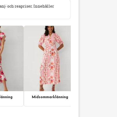
j- och reapriser. Innehåller
änning
Midsommarklänning