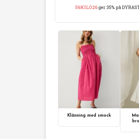
56KILO26
ger 35% på DYRAST
Klänning med smock
Max
Videoinnehåll
bro