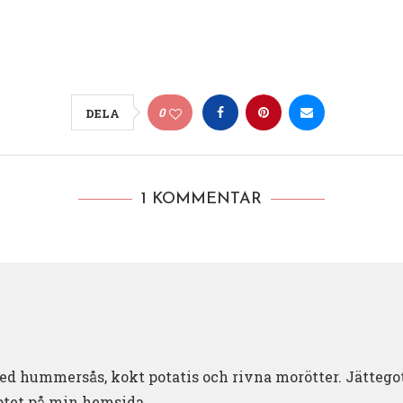
0
DELA
1 KOMMENTAR
med hummersås, kokt potatis och rivna morötter. Jättegott
eptet på min hemsida.