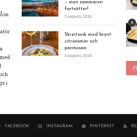
– men sommaren
fortsätter!
Åse.
3 augusti, 2026
5
eatör
Skreitorsk med brynt
citronsmör och
a
parmesan
3 augusti, 2026
 med
l.
F
 och
gs i
FACEBOOK
INSTAGRAM
PINTEREST
RS