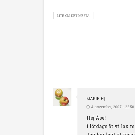
LITE OM DET MESTA
MARIE HJ.
4 november, 2007 - 22:50
Hej Åse!
I lördags åt vi lax 
Jag har lagt ut rec