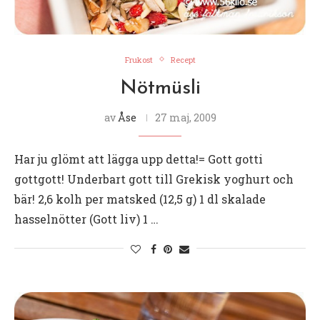
Frukost
Recept
Nötmüsli
av
Åse
27 maj, 2009
Har ju glömt att lägga upp detta!= Gott gotti
gottgott! Underbart gott till Grekisk yoghurt och
bär! 2,6 kolh per matsked (12,5 g) 1 dl skalade
hasselnötter (Gott liv) 1 …