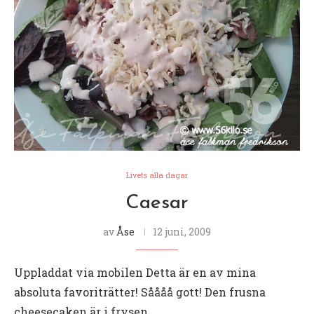
Livets alla dagar
Caesar
av
Åse
12 juni, 2009
Uppladdat via mobilen Detta är en av mina
absoluta favoriträtter! Såååå gott! Den frusna
cheesecaken är i frysen.