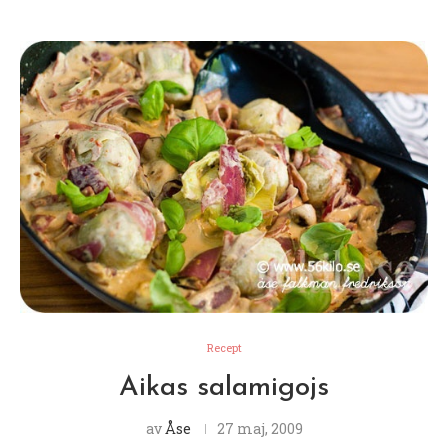
Recept
Aikas salamigojs
av
Åse
27 maj, 2009