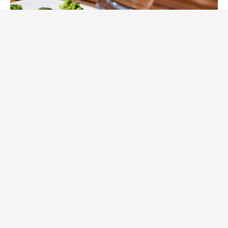
Kyckling
Recept
Salami-Pestofylld kycklingfilé
av
Åse
27 maj, 2009
Här kommer en bild på den smarriga kycklingen
med salami och pesto som är så god (tycker jag).