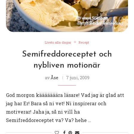
Livets alla dagar
Recept
Semifreddoreceptet och
nybliven motionär
av
Åse
7 juni, 2009
God morgon kääääääära läsare! Vad jag är glad att
jag har Er! Bara så ni vet! Ni inspirerar och
motiverar! Jaha ja, så ni vill ha
Semifreddoreceptet va? Va? hehe …