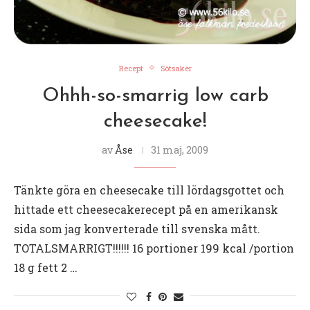
Recept
Sötsaker
Ohhh-so-smarrig low carb
cheesecake!
av
Åse
31 maj, 2009
Tänkte göra en cheesecake till lördagsgottet och
hittade ett cheesecakerecept på en amerikansk
sida som jag konverterade till svenska mått.
TOTALSMARRIGT!!!!!! 16 portioner 199 kcal /portion
18 g fett 2 …