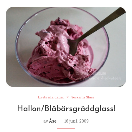
Livets alla dagar
Sockerfri Glass
Hallon/Blåbärsgräddglass!
av
Åse
16 juni, 2009