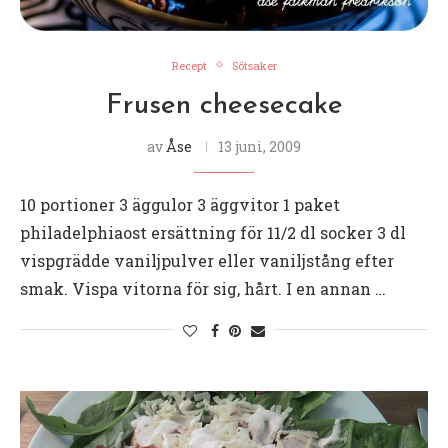
Recept
Sötsaker
Frusen cheesecake
av
Åse
13 juni, 2009
10 portioner 3 äggulor 3 äggvitor 1 paket
philadelphiaost ersättning för 11/2 dl socker 3 dl
vispgrädde vaniljpulver eller vaniljstång efter
smak. Vispa vitorna för sig, hårt. I en annan …