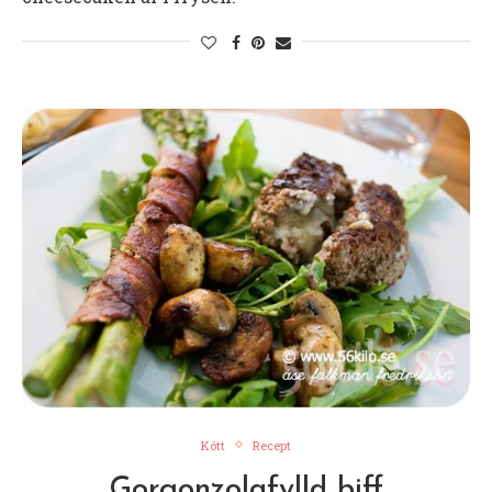
Kött
Recept
Gorgonzolafylld biff