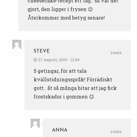
cheesecake-recept ett tag.. så var det
gjort, den ligger i frysen 😉
Återkommer med betyg senare!
STEVE
SVARA
27 augusti, 2009 - 12:49
5 getingar, för att tala
kvällstidningsspråk! Förrädiskt
gott.. åt så många bitar att jag fick
frostskador i gommen 😉
ANNA
SVARA