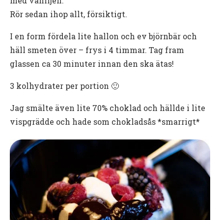
med vaniljen.
Rör sedan ihop allt, försiktigt.
I en form fördela lite hallon och ev björnbär och
häll smeten över – frys i 4 timmar. Tag fram
glassen ca 30 minuter innan den ska ätas!
3 kolhydrater per portion 🙂
Jag smälte även lite 70% choklad och hällde i lite
vispgrädde och hade som chokladsås *smarrigt*