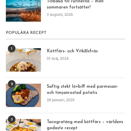
Tillbaka till rutinerna – men
sommaren fortsätter!
3 augusti, 2026
POPULÄRA RECEPT
1
Köttfärs- och Vitkålsfräs
16 maj, 2024
2
Saftig stekt lövbiff med parmesan-
och timjanrostad potatis
28 januari, 2025
3
Tacogratäng med köttfärs – världens
godaste recept