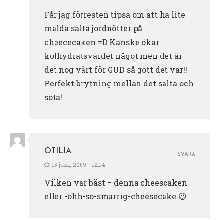
Får jag förresten tipsa om att ha lite
malda salta jordnötter på
cheececaken =D Kanske ökar
kolhydratsvärdet något men det är
det nog värt för GUD så gott det var!!
Perfekt brytning mellan det salta och
söta!
OTILIA
SVARA
15 juni, 2009 - 12:14
Vilken var bäst – denna cheescaken
eller -ohh-so-smarrig-cheesecake 😉