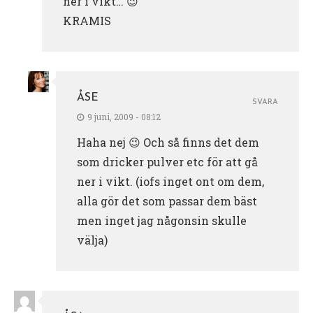
ner i vikt… 😉
KRAMIS
ÅSE
SVARA
9 juni, 2009 - 08:12
Haha nej 😉 Och så finns det dem
som dricker pulver etc för att gå
ner i vikt. (iofs inget ont om dem,
alla gör det som passar dem bäst
men inget jag någonsin skulle
välja)