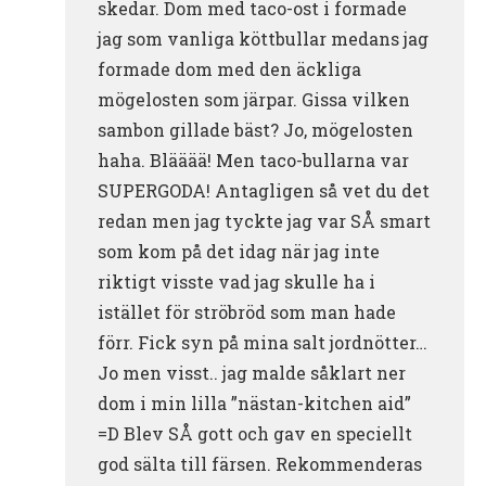
skedar. Dom med taco-ost i formade
jag som vanliga köttbullar medans jag
formade dom med den äckliga
mögelosten som järpar. Gissa vilken
sambon gillade bäst? Jo, mögelosten
haha. Blääää! Men taco-bullarna var
SUPERGODA! Antagligen så vet du det
redan men jag tyckte jag var SÅ smart
som kom på det idag när jag inte
riktigt visste vad jag skulle ha i
istället för ströbröd som man hade
förr. Fick syn på mina salt jordnötter…
Jo men visst.. jag malde såklart ner
dom i min lilla ”nästan-kitchen aid”
=D Blev SÅ gott och gav en speciellt
god sälta till färsen. Rekommenderas