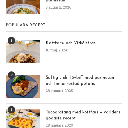
parmesan
3 augusti, 2026
POPULÄRA RECEPT
1
Köttfärs- och Vitkålsfräs
16 maj, 2024
2
Saftig stekt lövbiff med parmesan-
och timjanrostad potatis
28 januari, 2025
3
Tacogratäng med köttfärs – världens
godaste recept
28 januari, 2020