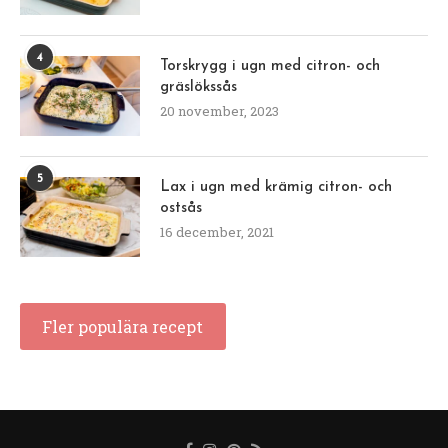
4
Torskrygg i ugn med citron- och
gräslökssås
20 november, 2023
5
Lax i ugn med krämig citron- och
ostsås
16 december, 2021
Fler populära recept