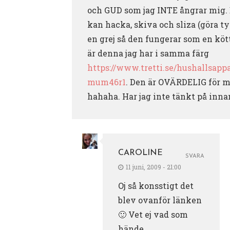
och GUD som jag INTE ångrar mig. D
kan hacka, skiva och sliza (göra t
en grej så den fungerar som en kött
är denna jag har i samma färg
https://www.tretti.se/hushallsap
mum46r1
. Den är OVÄRDELIG för mi
hahaha. Har jag inte tänkt på inna
CAROLINE
SVARA
11 juni, 2009 - 21:00
Oj så konsstigt det
blev ovanför länken
🙂 Vet ej vad som
hände…