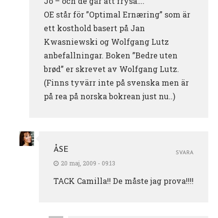
Jo – och de går att frysa….
OE står för ”Optimal Ernæring” som är
ett kosthold basert på Jan
Kwasniewski og Wolfgang Lutz
anbefallningar. Boken ”Bedre uten
brød” er skrevet av Wolfgang Lutz.
(Finns tyvärr inte på svenska men är
på rea på norska bokrean just nu..)
ÅSE
SVARA
20 maj, 2009 - 09:13
TACK Camilla!! De måste jag prova!!!!