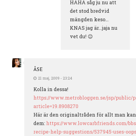
HAHA såg ju nu att
det stod bredvid
mängden keso…
KNAS jag är…jaja nu
vet du! 😉
ÅSE
21 maj, 2009 - 23:24
Kolla in dessa!
https://www.metrobloggen.se/jsp/public/p
article=19.8908270
Här är den originaltråden för allt man ka
dem:
https://www.lowcarbfriends.com/bbs
recipe-help-suggestions/537945-uses-oopsi