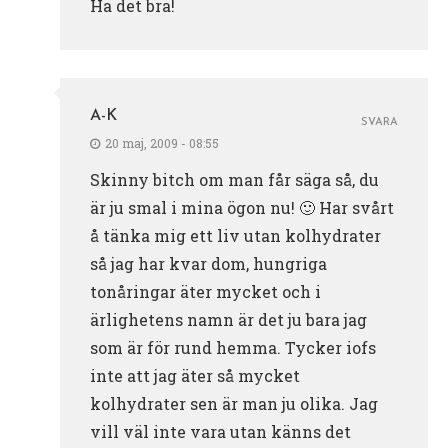
Ha det bra!
A-K
SVARA
20 maj, 2009 - 08:55
Skinny bitch om man får säga så, du
är ju smal i mina ögon nu! 🙂 Har svårt
å tänka mig ett liv utan kolhydrater
så jag har kvar dom, hungriga
tonåringar äter mycket och i
ärlighetens namn är det ju bara jag
som är för rund hemma. Tycker iofs
inte att jag äter så mycket
kolhydrater sen är man ju olika. Jag
vill väl inte vara utan känns det