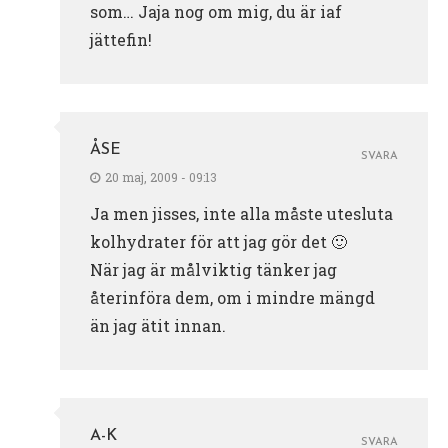
som… Jaja nog om mig, du är iaf
jättefin!
ÅSE
SVARA
20 maj, 2009 - 09:13
Ja men jisses, inte alla måste utesluta
kolhydrater för att jag gör det 🙂
När jag är målviktig tänker jag
återinföra dem, om i mindre mängd
än jag ätit innan.
A-K
SVARA