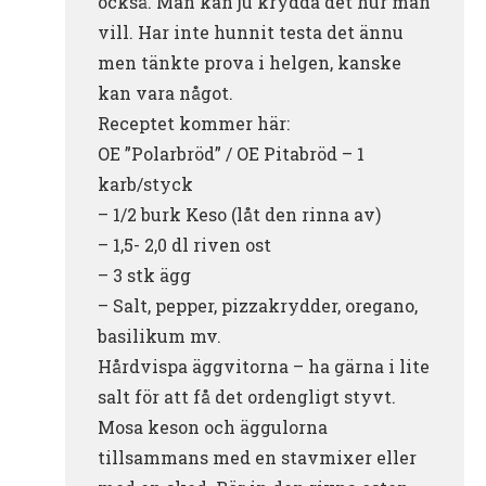
också. Man kan ju krydda det hur man
vill. Har inte hunnit testa det ännu
men tänkte prova i helgen, kanske
kan vara något.
Receptet kommer här:
OE ”Polarbröd” / OE Pitabröd – 1
karb/styck
– 1/2 burk Keso (låt den rinna av)
– 1,5- 2,0 dl riven ost
– 3 stk ägg
– Salt, pepper, pizzakrydder, oregano,
basilikum mv.
Hårdvispa äggvitorna – ha gärna i lite
salt för att få det ordengligt styvt.
Mosa keson och äggulorna
tillsammans med en stavmixer eller