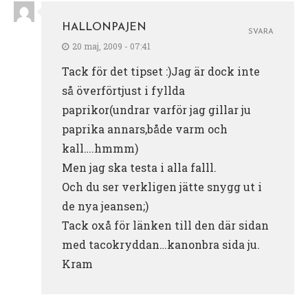
HALLONPAJEN
SVARA
20 maj, 2009 - 07:41
Tack för det tipset :)Jag är dock inte
så överförtjust i fyllda
paprikor(undrar varför jag gillar ju
paprika annars,både varm och
kall….hmmm)
Men jag ska testa i alla falll.
Och du ser verkligen jätte snygg ut i
de nya jeansen;)
Tack oxå för länken till den där sidan
med tacokryddan…kanonbra sida ju.
Kram