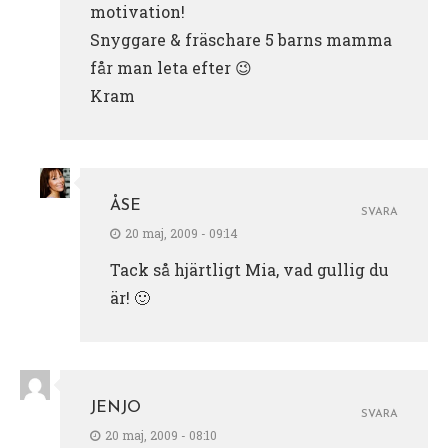
motivation!
Snyggare & fräschare 5 barns mamma
får man leta efter 😉
Kram
ÅSE
SVARA
20 maj, 2009 - 09:14
Tack så hjärtligt Mia, vad gullig du
är! 🙂
JENJO
SVARA
20 maj, 2009 - 08:10