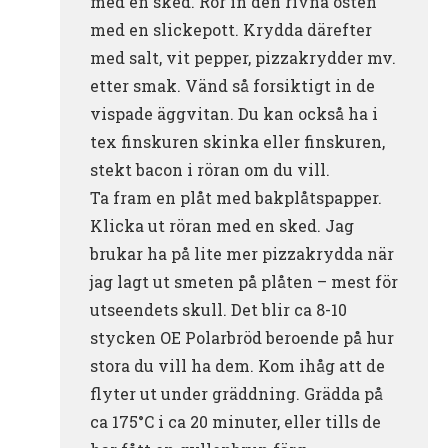
med en sked. Rör in den rivna osten
med en slickepott. Krydda därefter
med salt, vit pepper, pizzakrydder mv.
etter smak. Vänd så forsiktigt in de
vispade äggvitan. Du kan också ha i
tex finskuren skinka eller finskuren,
stekt bacon i röran om du vill.
Ta fram en plåt med bakplåtspapper.
Klicka ut röran med en sked. Jag
brukar ha på lite mer pizzakrydda när
jag lagt ut smeten på plåten – mest för
utseendets skull. Det blir ca 8-10
stycken OE Polarbröd beroende på hur
stora du vill ha dem. Kom ihåg att de
flyter ut under gräddning. Grädda på
ca 175°C i ca 20 minuter, eller tills de