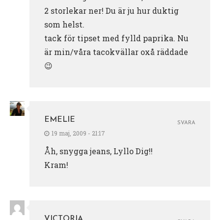
2 storlekar ner! Du är ju hur duktig
som helst.
tack för tipset med fylld paprika. Nu
är min/våra tacokvällar oxå räddade
😉
EMELIE
SVARA
19 maj, 2009 - 21:17
Åh, snygga jeans, Lyllo Dig!!
Kram!
VICTORIA