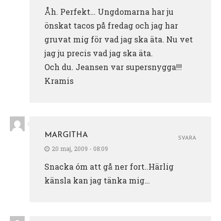
Åh. Perfekt… Ungdomarna har ju
önskat tacos på fredag och jag har
gruvat mig för vad jag ska äta. Nu vet
jag ju precis vad jag ska äta.
Och du. Jeansen var supersnygga!!!
Kramis
MARGITHA
SVARA
20 maj, 2009 - 08:09
Snacka óm att gå ner fort..Härlig
känsla kan jag tänka mig…