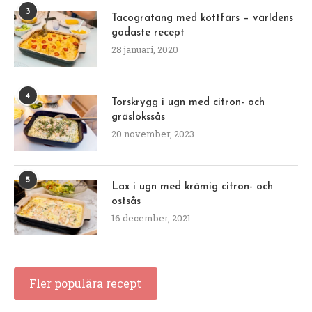
3
Tacogratäng med köttfärs – världens
godaste recept
28 januari, 2020
4
Torskrygg i ugn med citron- och
gräslökssås
20 november, 2023
5
Lax i ugn med krämig citron- och
ostsås
16 december, 2021
Fler populära recept