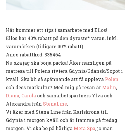
Här kommer ett tips i samarbete med Ellos!
Ellos har 40% rabatt på den dyraste* varan, inkl.
varumärken (tidigare 30% rabatt)
Ange rabattkod: 335464
Nu ska jag ska börja packa! Åker nämligen på
matresa till Polens riviera Gdynia/Gdansk/Sopot i
kväll! Ska bli så spännande att få uppleva
Polen
och dess matkultur! Med mig på resan är
Malin
,
Diana
,
Carola
och samarbetspartners Ylva och
Alexandra från
StenaLine
.
Vi åker med Stena Line från Karlskrona till
Gdynia i morgon kväll och är framme på fredag
morgon. Vi ska bo på härliga
Mera Spa
, jo man