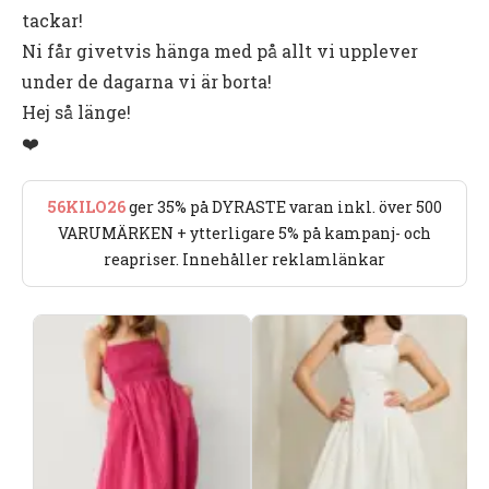
tackar!
Ni får givetvis hänga med på allt vi upplever
under de dagarna vi är borta!
Hej så länge!
❤️
56KILO26
ger 35% på DYRASTE varan inkl. över 500
VARUMÄRKEN + ytterligare 5% på kampanj- och
reapriser. Innehåller reklamlänkar