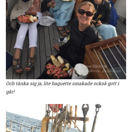
Och tänka sig ja, lite baguette smakade också gott i
går!