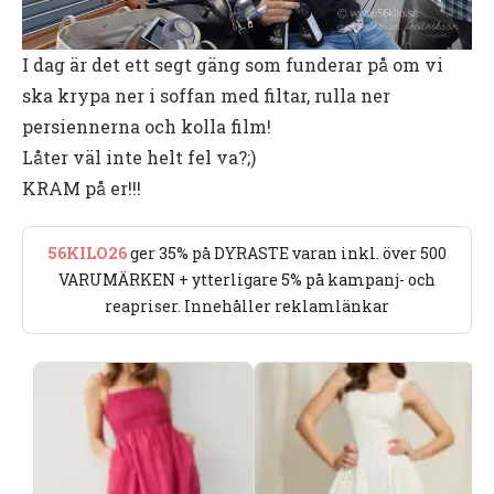
I dag är det ett segt gäng som funderar på om vi
ska krypa ner i soffan med filtar, rulla ner
persiennerna och kolla film!
Låter väl inte helt fel va?;)
KRAM på er!!!
56KILO26
ger 35% på DYRASTE varan inkl. över 500
VARUMÄRKEN + ytterligare 5% på kampanj- och
reapriser. Innehåller reklamlänkar