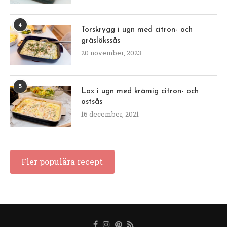
4
Torskrygg i ugn med citron- och
gräslökssås
20 november, 2023
5
Lax i ugn med krämig citron- och
ostsås
16 december, 2021
Fler populära recept