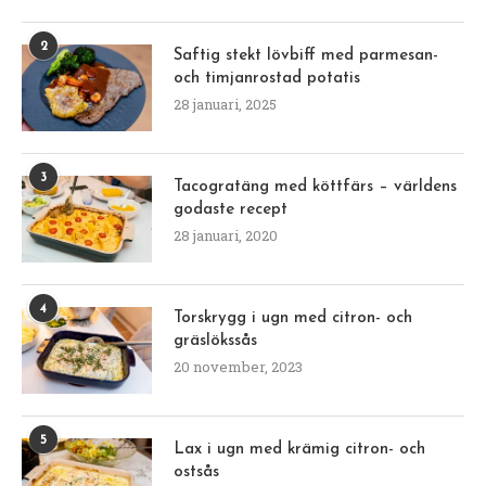
2
Saftig stekt lövbiff med parmesan-
och timjanrostad potatis
28 januari, 2025
3
Tacogratäng med köttfärs – världens
godaste recept
28 januari, 2020
4
Torskrygg i ugn med citron- och
gräslökssås
20 november, 2023
5
Lax i ugn med krämig citron- och
ostsås