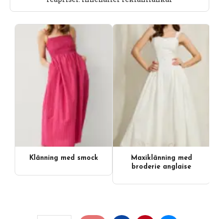
Klänning med smock
Maxiklänning med
broderie anglaise