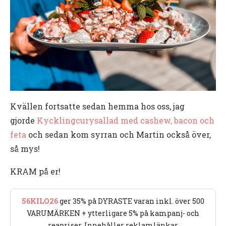
Kvällen fortsatte sedan hemma hos oss, jag
gjorde
Kycklingcurysallad med cashew, bacon och
feta
och sedan kom syrran och Martin också över,
så mys!
KRAM på er!
56KILO26
ger 35% på DYRASTE varan inkl. över 500
VARUMÄRKEN + ytterligare 5% på kampanj- och
reapriser. Innehåller reklamlänkar