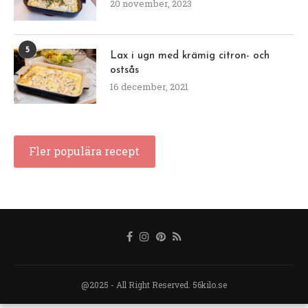
20 november, 2023
5
Lax i ugn med krämig citron- och
ostsås
16 december, 2021
Fler populära recept
@2025 - All Right Reserved. 56kilo.se