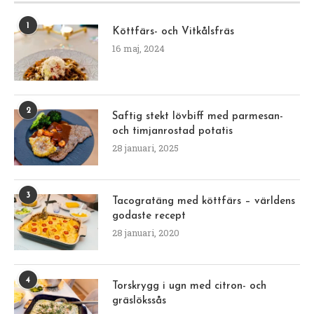
1
Köttfärs- och Vitkålsfräs
16 maj, 2024
2
Saftig stekt lövbiff med parmesan-
och timjanrostad potatis
28 januari, 2025
3
Tacogratäng med köttfärs – världens
godaste recept
28 januari, 2020
4
Torskrygg i ugn med citron- och
gräslökssås