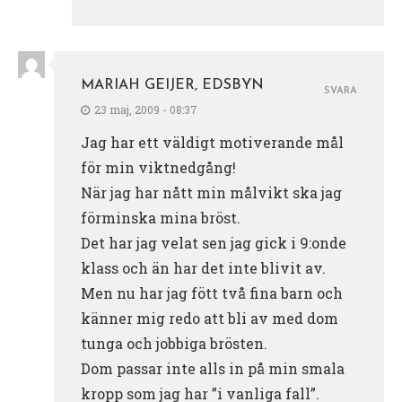
MARIAH GEIJER, EDSBYN
SVARA
23 maj, 2009 - 08:37
Jag har ett väldigt motiverande mål
för min viktnedgång!
När jag har nått min målvikt ska jag
förminska mina bröst.
Det har jag velat sen jag gick i 9:onde
klass och än har det inte blivit av.
Men nu har jag fött två fina barn och
känner mig redo att bli av med dom
tunga och jobbiga brösten.
Dom passar inte alls in på min smala
kropp som jag har ”i vanliga fall”.