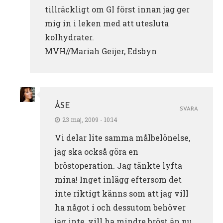
tillräckligt om GI först innan jag ger
mig in i leken med att utesluta
kolhydrater.
MVH//Mariah Geijer, Edsbyn
ÅSE
SVARA
23 maj, 2009 - 10:14
Vi delar lite samma målbelönelse,
jag ska också göra en
bröstoperation. Jag tänkte lyfta
mina! Inget inlägg eftersom det
inte riktigt känns som att jag vill
ha något i och dessutom behöver
jag inte, vill ha mindre bröst än nu