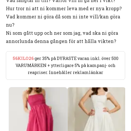
Vad längtar ni till? Varför vill ni gå ner i vikt?
Hur tror ni att ni kommer leva med er nya kropp?
Vad kommer ni göra då som ni inte vill/kan göra
nu?
Ni som gått upp och ner som jag, vad ska ni göra
annorlunda denna gången för att hålla vikten?
56KILO26
ger 35% på DYRASTE varan inkl. över 500
VARUMÄRKEN + ytterligare 5% på kampanj- och
reapriser. Innehåller reklamlänkar