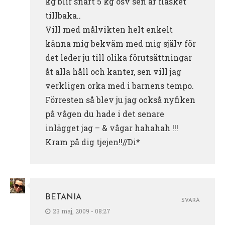
kg blir snart 5 kg osv sen är fläsket
tillbaka..
Vill med målvikten helt enkelt
känna mig bekväm med mig själv för
det leder ju till olika förutsättningar
åt alla håll och kanter, sen vill jag
verkligen orka med i barnens tempo.
Förresten så blev ju jag också nyfiken
på vågen du hade i det senare
inlägget jag – & vågar hahahah !!!
Kram på dig tjejen!!//Di*
BETANIA
SVARA
23 maj, 2009 - 08:27