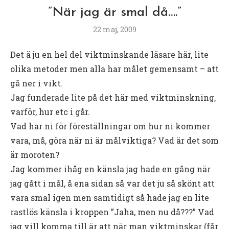
”När jag är smal då….”
22 maj, 2009
Det ä ju en hel del viktminskande läsare här, lite
olika metoder men alla har målet gemensamt – att
gå ner i vikt.
Jag funderade lite på det här med viktminskning,
varför, hur etc i går.
Vad har ni för föreställningar om hur ni kommer
vara, må, göra när ni är målviktiga? Vad är det som
är moroten?
Jag kommer ihåg en känsla jag hade en gång när
jag gått i mål, å ena sidan så var det ju så skönt att
vara smal igen men samtidigt så hade jag en lite
rastlös känsla i kroppen ”Jaha, men nu då???” Vad
jag vill komma till är att när man viktminskar (får