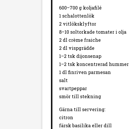
600
–
700
g koljafilé
1 schalottenlök
2 vitlöksklyftor
8–10 soltorkade tomater i olja
2 dl crème fraiche
2 dl vispgrädde
1–2 tsk dijonsenap
1
–
2
tsk koncentrerad hummer
1 dl finriven parmesan
salt
svartpeppar
smör till stekning
Gärna till servering:
citron
färsk basilika eller dill