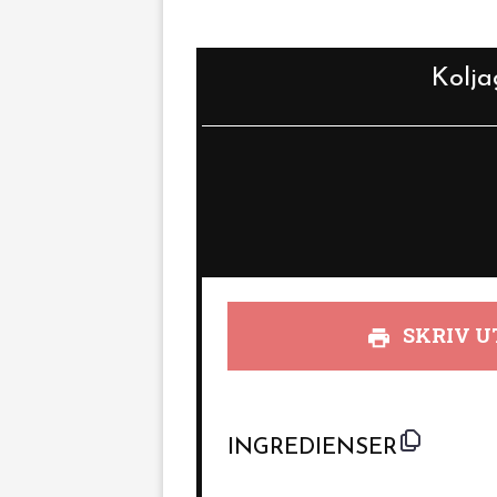
Kolja
SKRIV U
INGREDIENSER