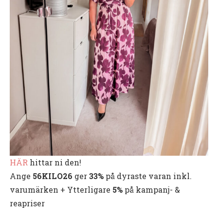
HÄR
hittar ni den!
Ange
56KILO26
ger
33%
på dyraste varan inkl.
varumärken + Ytterligare
5%
på kampanj- &
reapriser