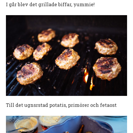
I går blev det grillade biffar, yummie!
Till det ugnsrstad potatis, primörer och fetaost