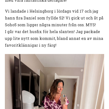
med våra fantastiska deltagare!
Vi landade i Helsingborg i lördags vid 17 och jag
hann fira Daniel som fyllde 52! Vi gick ut och åt på
Soho5 som ligger några minuter från oss. MYS!
I går var det husfix för hela slanten! Jag packade
upp lite nytt som kommit, bland annat en av mina
favoritklännigar i ny färg!