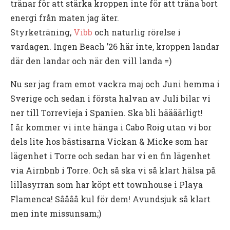
tränar för att stärka kroppen inte för att träna bort
energi från maten jag äter.
Styrketräning,
Vibb
och naturlig rörelse i
vardagen. Ingen Beach ’26 här inte, kroppen landar
där den landar och när den vill landa =)
Nu ser jag fram emot vackra maj och Juni hemma i
Sverige och sedan i första halvan av Juli bilar vi
ner till Torrevieja i Spanien. Ska bli häääärligt!
I år kommer vi inte hänga i Cabo Roig utan vi bor
dels lite hos bästisarna Vickan & Micke som har
lägenhet i Torre och sedan har vi en fin lägenhet
via Airnbnb i Torre. Och så ska vi så klart hälsa på
lillasyrran som har köpt ett townhouse i Playa
Flamenca! Såååå kul för dem! Avundsjuk så klart
men inte missunsam;)