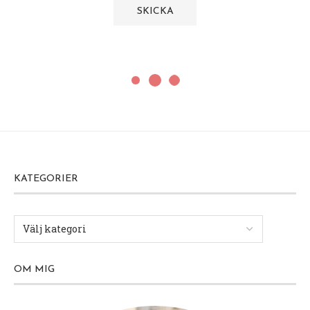
Nerja
Oculto Restaurant Nerja
7 maj, 2026
Hej på er!
Vi fortsätter att leva i vår lilla bubbla här i Nerja.
Livet utanför våra dagar här känns låååångt borta
och man glömmer nästan både vänner och familj
för en stund.
Men nu börjar det faktiskt lida mot sitt slut. Vi har
idag och i morgon kvar och på lördag morgon åker