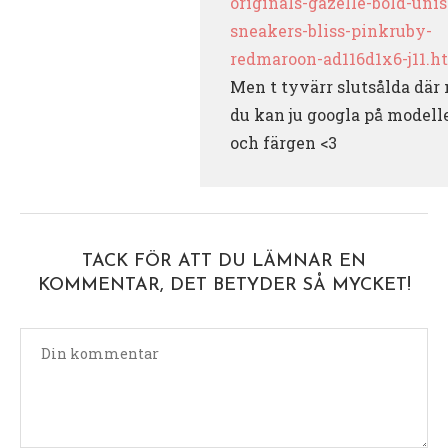
originals-gazelle-bold-uni
sneakers-bliss-pinkruby-
redmaroon-ad116d1x6-j11.h
Men t tyvärr slutsålda där
du kan ju googla på modell
och färgen <3
TACK FÖR ATT DU LÄMNAR EN
KOMMENTAR, DET BETYDER SÅ MYCKET!