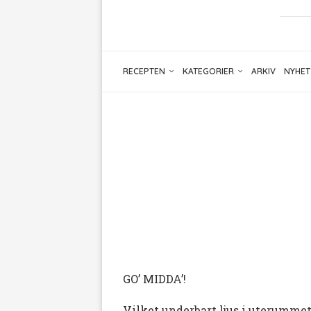
RECEPTEN
KATEGORIER
ARKIV
NYHET
GO’ MIDDA’!
Vilket underbart ljus i uterummet 