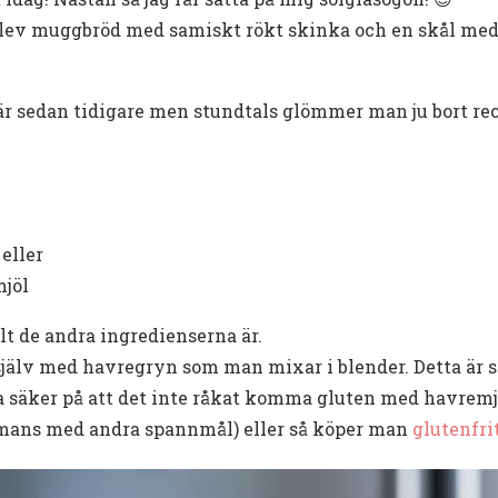
, blev muggbröd med samiskt rökt skinka och en skål me
är sedan tidigare men stundtals glömmer man ju bort rec
eller
jöl
lt de andra ingredienserna är.
älv med havregryn som man mixar i blender. Detta är s
 säker på att det inte råkat komma gluten med havremjö
mmans med andra spannmål) eller så köper man
glutenfri