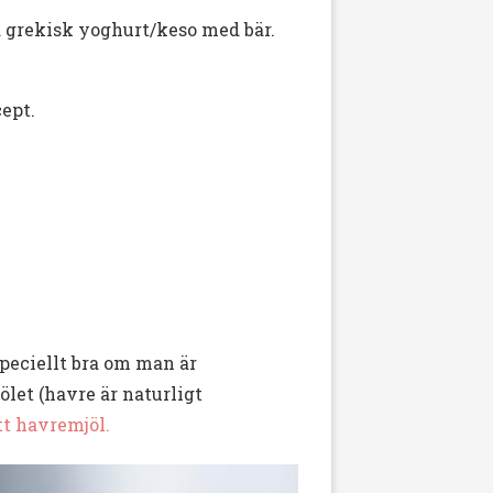
d grekisk yoghurt/keso med bär.
ept.
peciellt bra om man är
let (havre är naturligt
tt havremjöl.