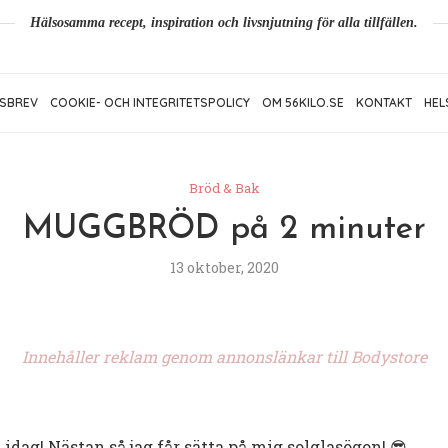
Hälsosamma recept, inspiration och livsnjutning för alla tillfällen.
SBREV
COOKIE- OCH INTEGRITETSPOLICY
OM 56KILO.SE
KONTAKT
HEL
Bröd & Bak
MUGGBRÖD på 2 minuter
13 oktober, 2020
Innehåller reklam genom annonslänkar till Bodystore
idag! Nästan så jag får sätta på mig solglasögon! 😎