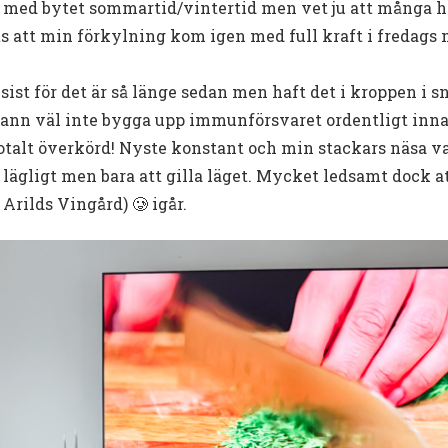
 med bytet sommartid/vintertid men vet ju att många ha
ts att min förkylning kom igen med full kraft i fredags
sist för det är så länge sedan men haft det i kroppen i s
hann väl inte bygga upp immunförsvaret ordentligt inna
totalt överkörd! Nyste konstant och min stackars näsa v
ägligt men bara att gilla läget. Mycket ledsamt dock at
Arilds Vingård) 🥲 igår.