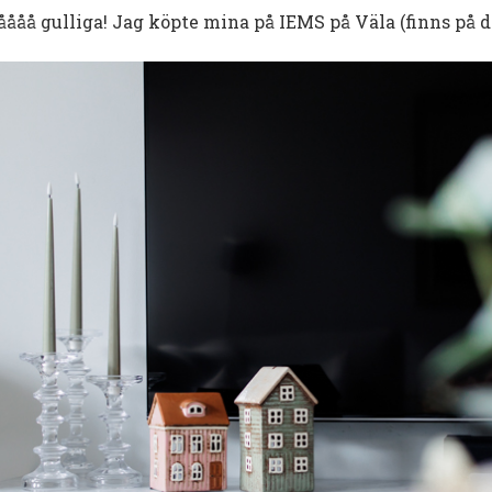
ååååå gulliga! Jag köpte mina på IEMS på Väla (finns på