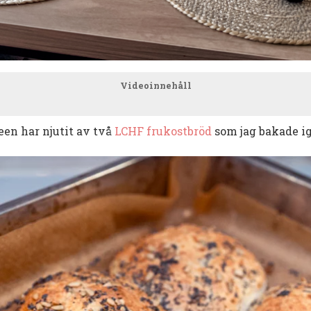
Videoinnehåll
en har njutit av två
LCHF frukostbröd
som jag bakade ig