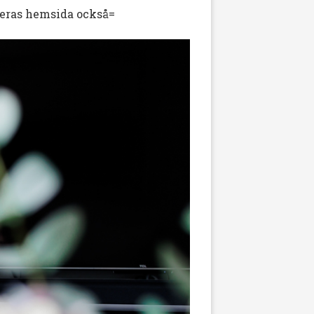
 deras hemsida också=