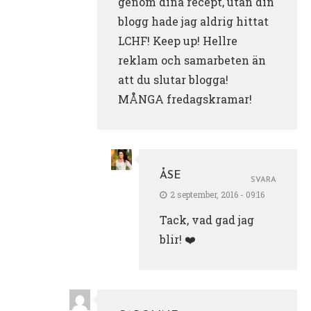
genom dina recept, utan din
blogg hade jag aldrig hittat
LCHF! Keep up! Hellre
reklam och samarbeten än
att du slutar blogga!
MÅNGA fredagskramar!
ÅSE
SVARA
2 september, 2016 - 09:16
Tack, vad gad jag
blir! ❤️