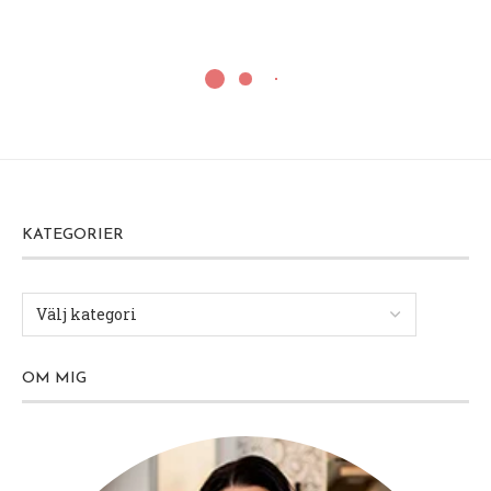
Frukost
Pannkakor, Våfflor, Crêpes
Galette (Crêpe) med ost, skinka-
och ägg LCHF/Glutenfri
1 september, 2016
God middag!
I dag var jag riktigt hungrig och sugen på en
bastant frukost! =) Så det blev en
galette
med ost,
skinka och ägg!
Alltså huuuuuuur gott!? Första gången jag åt
galette var i Paris, mer om vår resa
HÄR
.
Galettes görs egentligen på bovete men jag gör
min egen version på mitt recept på LCHF