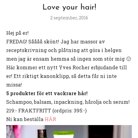
Love your hair!
2 september, 2016
Hej på er!
FREDAG! Såååå skönt! Jag har massor av
receptskrivning och plåtning att göra i helgen
men jag är ensam hemma så ingen som stör mig 🙂
Här kommer ett nytt Yves Rocher erbjudande till
er! Ett riktigt kanonklipp, så detta får ni inte
missa!
5 produkter för ett vackrare hår!
Schampoo, balsam, inpackning, hårolja och serum!
219:- FRAKTFRITT (ordpris: 395:-)
Ni kan beställa
HÄR