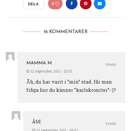
0
DELA
16 KOMMENTARER
MAMMA M
SVARA
12 september, 2011 - 23:10
Åh, du har varit i ”min” stad..får man
fråga hur du känner ”karlskroniter”:-)?
ÅSE
SVARA
13 september, 2011 - 06:32