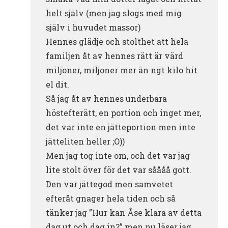
helt själv (men jag slogs med mig
själv i huvudet massor)
Hennes glädje och stolthet att hela
familjen åt av hennes rätt är värd
miljoner, miljoner mer än ngt kilo hit
el dit.
Så jag åt av hennes underbara
höstefterätt, en portion och inget mer,
det var inte en jätteportion men inte
jätteliten heller ;O))
Men jag tog inte om, och det var jag
lite stolt över för det var såååå gott.
Den var jättegod men samvetet
efteråt gnager hela tiden och så
tänker jag ”Hur kan Åse klara av detta
dag ut och dag in?” men nu läser jag