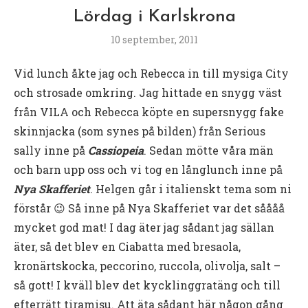
Lördag i Karlskrona
10 september, 2011
Vid lunch åkte jag och Rebecca in till mysiga City
och strosade omkring. Jag hittade en snygg väst
från VILA och Rebecca köpte en supersnygg fake
skinnjacka (som synes på bilden) från Serious
sally inne på
Cassiopeia
. Sedan mötte våra män
och barn upp oss och vi tog en långlunch inne på
Nya Skafferiet
. Helgen går i italienskt tema som ni
förstår 😉 Så inne på Nya Skafferiet var det såååå
mycket god mat! I dag äter jag sådant jag sällan
äter, så det blev en Ciabatta med bresaola,
kronärtskocka, peccorino, ruccola, olivolja, salt –
så gott! I kväll blev det kycklinggratäng och till
efterrätt tiramisu. Att äta sådant här någon gång