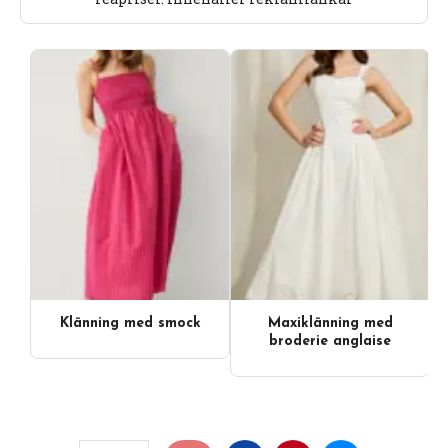
Klänning med smock
Maxiklänning med
broderie anglaise