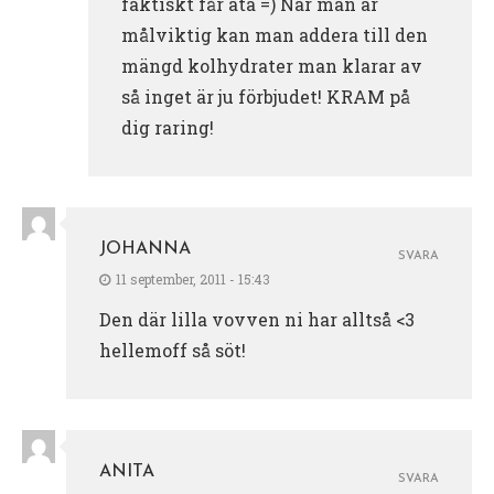
faktiskt får äta =) När man är
målviktig kan man addera till den
mängd kolhydrater man klarar av
så inget är ju förbjudet! KRAM på
dig raring!
JOHANNA
SVARA
11 september, 2011 - 15:43
Den där lilla vovven ni har alltså <3
hellemoff så söt!
ANITA
SVARA