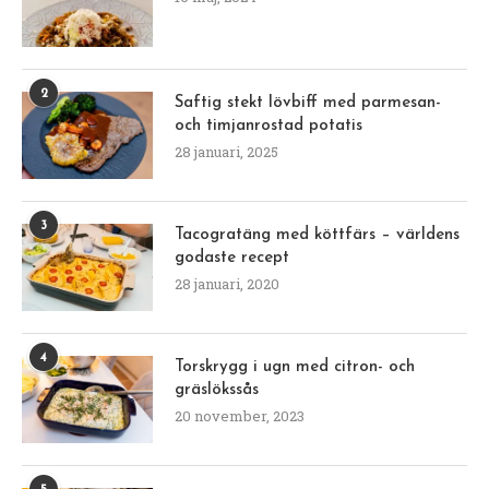
2
Saftig stekt lövbiff med parmesan-
och timjanrostad potatis
28 januari, 2025
3
Tacogratäng med köttfärs – världens
godaste recept
28 januari, 2020
4
Torskrygg i ugn med citron- och
gräslökssås
20 november, 2023