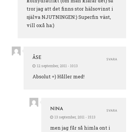
kolhydratrikt (om man klarar det) så
tror jag att det finns stor hälsovinst i
själva NJUTNINGEN:) Superfin väst,
vill oxå ha:)
ÅSE
SVARA
12 september, 2011 - 10:13
Absolut =) Håller med!
NINA
SVARA
13 september, 2011 - 15:13
men jag får så himla ont i