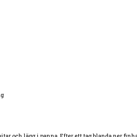
ng
itar och lägg i panna. Efter ett tag blanda ner finh