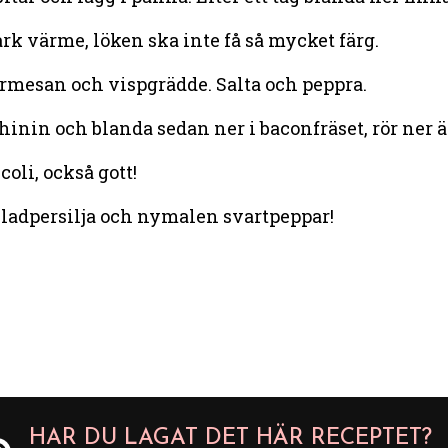
k värme, löken ska inte få så mycket färg.
armesan och vispgrädde. Salta och peppra.
hinin och blanda sedan ner i baconfräset, rör ner 
coli, också gott!
bladpersilja och nymalen svartpeppar!
HAR DU LAGAT DET HÄR RECEPTET?