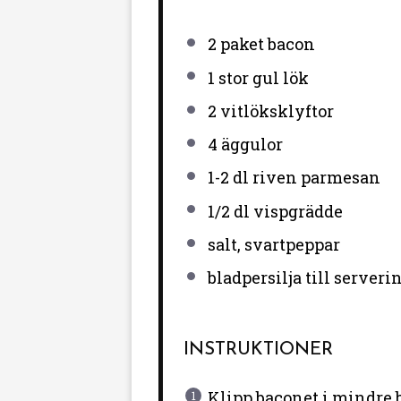
2
paket bacon
1
stor gul lök
2
vitlöksklyftor
4
äggulor
1
-
2
dl riven parmesan
1/2
dl vispgrädde
salt, svartpeppar
bladpersilja till serveri
INSTRUKTIONER
Klipp baconet i mindre b