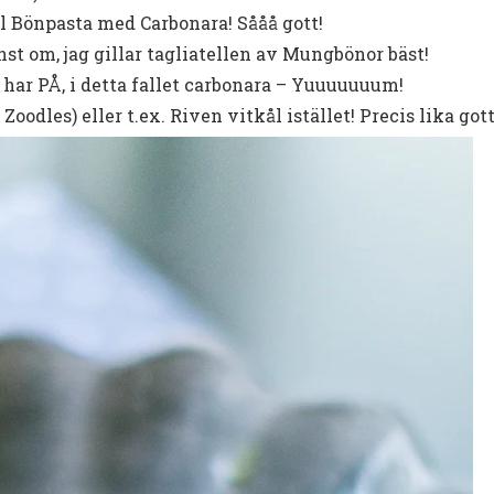
ll Bönpasta med Carbonara! Sååå gott!
st om, jag gillar tagliatellen av Mungbönor bäst!
 har PÅ, i detta fallet carbonara – Yuuuuuuum!
odles) eller t.ex. Riven vitkål istället! Precis lika gott