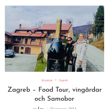
Kroatien
Zagreb
Zagreb – Food Tour, vingårdar
och Samobor
av
Åse
23 januari, 2024