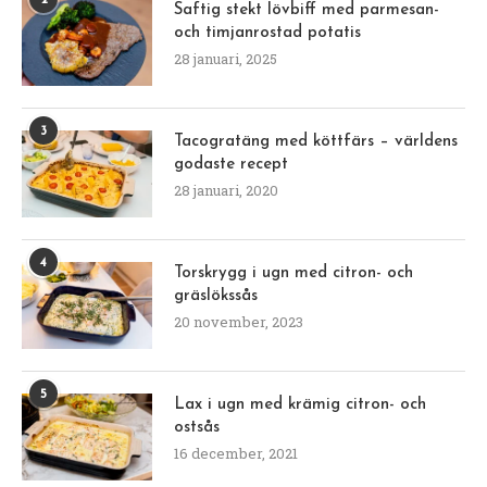
2
Saftig stekt lövbiff med parmesan-
och timjanrostad potatis
28 januari, 2025
3
Tacogratäng med köttfärs – världens
godaste recept
28 januari, 2020
4
Torskrygg i ugn med citron- och
gräslökssås
20 november, 2023
5
Lax i ugn med krämig citron- och
ostsås
16 december, 2021