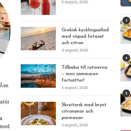
5 augusti, 2026
3
Grekisk kycklingsallad
med vispad fetaost
och citron
4 augusti, 2026
4
Tillbaka till rutinerna
– men sommaren
fortsätter!
Åse.
3 augusti, 2026
5
eatör
Skreitorsk med brynt
citronsmör och
a
parmesan
3 augusti, 2026
 med