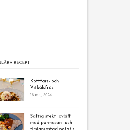
ULÄRA RECEPT
Köttfärs- och
Vitkålsfräs
16 maj, 2024
Saftig stekt lövbiff
med parmesan- och
timjanrostad potatis