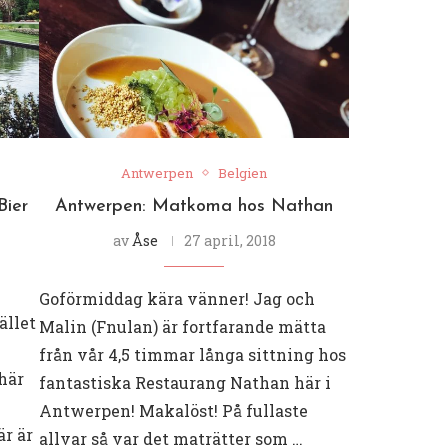
Antwerpen
Belgien
Bier
Antwerpen: Matkoma hos Nathan
av
Åse
27 april, 2018
Goförmiddag kära vänner! Jag och
ället
Malin (Fnulan) är fortfarande mätta
från vår 4,5 timmar långa sittning hos
 här
fantastiska Restaurang Nathan här i
Antwerpen! Makalöst! På fullaste
är är
allvar så var det maträtter som …