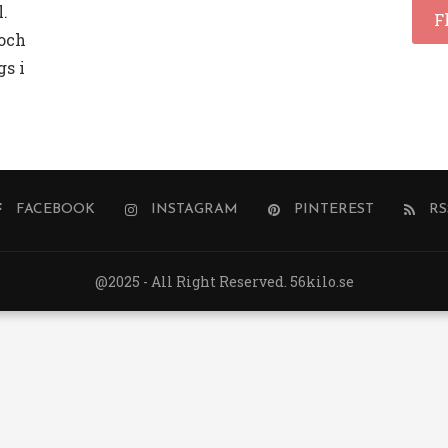
l.
F
 och
gs i
FACEBOOK
INSTAGRAM
PINTEREST
RS
@2025 - All Right Reserved. 56kilo.se