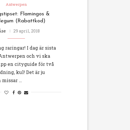
Antwerpen
stipset: Flamingos &
legum (Rabattkod)
Åse
29 april, 2018
 raringar! I dag är sista
 Antwerpen och vi ska
pp en cityguide för två
ning, kul! Det är ju
 missar …