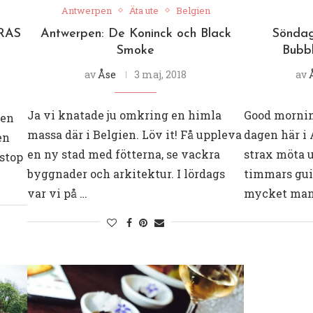
Antwerpen
Äta ute
Belgien
 RAS
Antwerpen: De Koninck och Black
Söndag
Smoke
Bubb
av
Åse
3 maj, 2018
av
Ja vi knatade ju omkring en himla
Good morning
ien
massa där i Belgien. Löv it! Få uppleva
dagen här i
en
en ny stad med fötterna, se vackra
strax möta u
 stop
byggnader och arkitektur. I lördags
timmars guid
var vi på …
mycket man