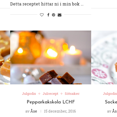
Detta receptet hittar ni i min bok …
Julgodis
Julrecept
Sötsaker
Julgodis
Pepparkakskola LCHF
Socke
av
Åse
15 december, 2016
av
Ås