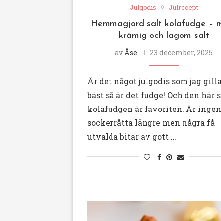
Julgodis
Julrecept
Hemmagjord salt kolafudge – m
krämig och lagom salt
av
Åse
23 december, 2025
Är det något julgodis som jag gill
bäst så är det fudge! Och den här s
kolafudgen är favoriten. Är ingen
sockerråtta längre men några få
utvalda bitar av gott …