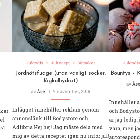
Julgodis
Julrecept
Sötsaker
Julgodis
Jordnötsfudge (utan vanligt socker,
Bountys – 
lågkolhydrat)
av
Ås
av
Åse
9 november, 2018
Innehåller a
Inlägget innehåller reklam genom
cker
och Bodysto
annonslänk till Bodystore och
fel
är jag ledig,
Adlibris Hej hej! Jag måste dela med
iel
vara, men jag
mig av detta receptet igen nu inför jul!
autorespond