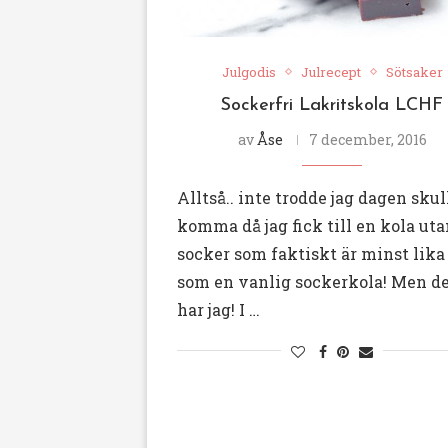
Julgodis
Julrecept
Sötsaker
Sockerfri Lakritskola LCHF
av
Åse
7 december, 2016
Alltså.. inte trodde jag dagen skul
komma då jag fick till en kola ut
socker som faktiskt är minst lika
som en vanlig sockerkola! Men d
har jag! I …