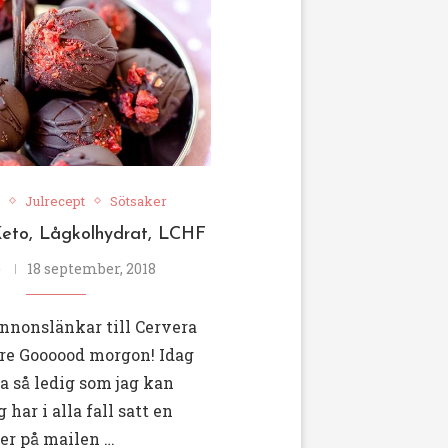
Julrecept
Sötsaker
Keto, Lågkolhydrat, LCHF
e
18 september, 2018
nnonslänkar till Cervera
re Goooood morgon! Idag
 ja så ledig som jag kan
 har i alla fall satt en
er på mailen …