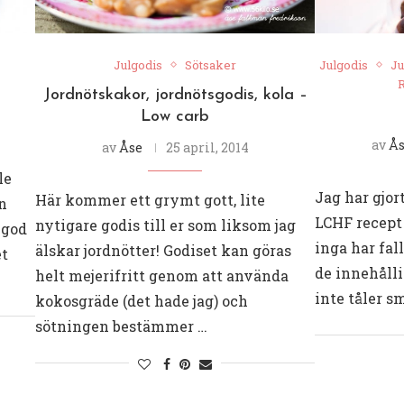
Julgodis
Sötsaker
Julgodis
Ju
Jordnötskakor, jordnötsgodis, kola –
Low carb
av
Ås
av
Åse
25 april, 2014
le
Jag har gjor
Här kommer ett grymt gott, lite
an
LCHF recept
nytigare godis till er som liksom jag
 god
inga har fal
älskar jordnötter! Godiset kan göras
et
de innehåll
helt mejerifritt genom att använda
inte tåler 
kokosgräde (det hade jag) och
sötningen bestämmer …