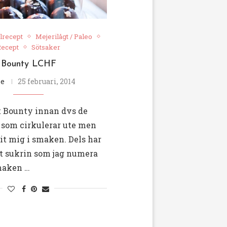
lrecept
Mejerilågt / Paleo
Recept
Sötsaker
Bounty LCHF
e
25 februari, 2014
t Bounty innan dvs de
 som cirkulerar ute men
lit mig i smaken. Dels har
it sukrin som jag numera
smaken …