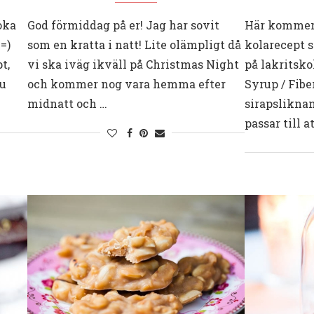
oka
God förmiddag på er! Jag har sovit
Här kommer 
=)
som en kratta i natt! Lite olämpligt då
kolarecept s
t,
vi ska iväg ikväll på Christmas Night
på lakritsko
ju
och kommer nog vara hemma efter
Syrup / Fiber
midnatt och …
sirapslikna
passar till a