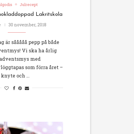
lgodis
Julrecept
hokladdoppad Lakritskola
e
30 november, 2018
jag är sååååå pepp på både
ventmys! Vi ska ha årlig
l adventsmys med
löggtapas som förra året –
 knyte och …