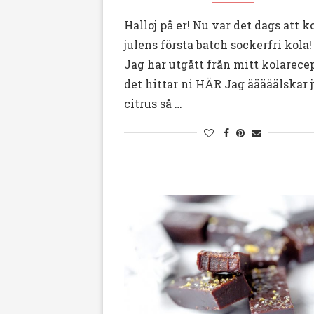
Halloj på er! Nu var det dags att k
julens första batch sockerfri kola! 
Jag har utgått från mitt kolarecep
det hittar ni HÄR Jag ääääälskar 
citrus så …