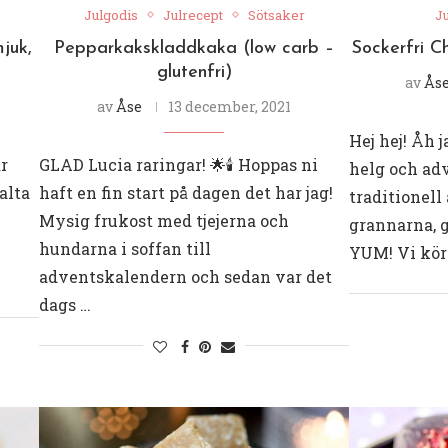
Julgodis
Julrecept
Sötsaker
Ju
juk,
Pepparkakskladdkaka (low carb –
Sockerfri C
glutenfri)
av
Ås
av
Åse
13 december, 2021
Hej hej! Åh 
ar
GLAD Lucia raringar! 🌟🕯 Hoppas ni
helg och ad
alta
haft en fin start på dagen det har jag!
traditionel
Mysig frukost med tjejerna och
grannarna, g
hundarna i soffan till
YUM! Vi kör
adventskalendern och sedan var det
dags …