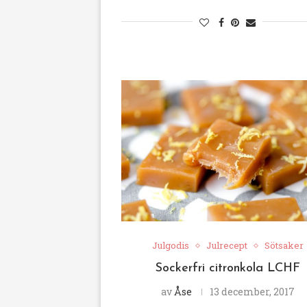
Julgodis
Julrecept
Sötsaker
Sockerfri citronkola LCHF
av
Åse
13 december, 2017