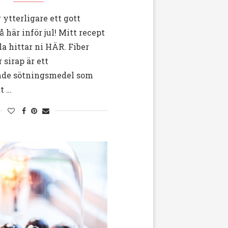
ytterligare ett gott
å här inför jul! Mitt recept
la hittar ni HÄR. Fiber
 sirap är ett
nde sötningsmedel som
tt …