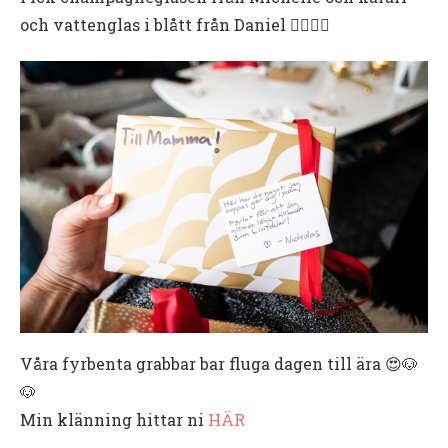
och vattenglas i blått från Daniel 👍🏻🙏🏻
Våra fyrbenta grabbar bar fluga dagen till ära 😍🐶
🐶
Min klänning hittar ni
HÄR