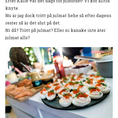
Efter Kalle var det dags för julbordet! Vi kör alltid
knyte.
Nu är jag dock trött på julmat hehe så efter dagens
rester så är det slut på det.
Ni då? Trött på julmat? Eller ni kanake inte äter
julmat alls?