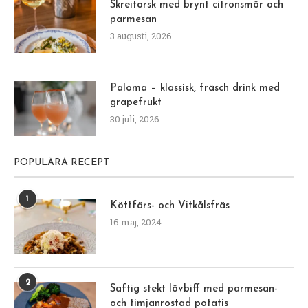
Skreitorsk med brynt citronsmör och
parmesan
3 augusti, 2026
Paloma – klassisk, fräsch drink med
grapefrukt
30 juli, 2026
POPULÄRA RECEPT
1
Köttfärs- och Vitkålsfräs
16 maj, 2024
2
Saftig stekt lövbiff med parmesan-
och timjanrostad potatis