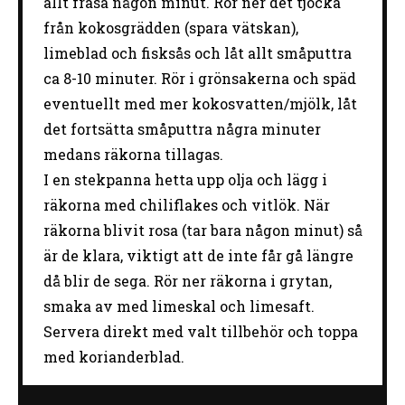
allt fräsa någon minut. Rör ner det tjocka
från kokosgrädden (spara vätskan),
limeblad och fisksås och låt allt småputtra
ca 8-10 minuter. Rör i grönsakerna och späd
eventuellt med mer kokosvatten/mjölk, låt
det fortsätta småputtra några minuter
medans räkorna tillagas.
I en stekpanna hetta upp olja och lägg i
räkorna med chiliflakes och vitlök. När
räkorna blivit rosa (tar bara någon minut) så
är de klara, viktigt att de inte får gå längre
då blir de sega. Rör ner räkorna i grytan,
smaka av med limeskal och limesaft.
Servera direkt med valt tillbehör och toppa
med korianderblad.