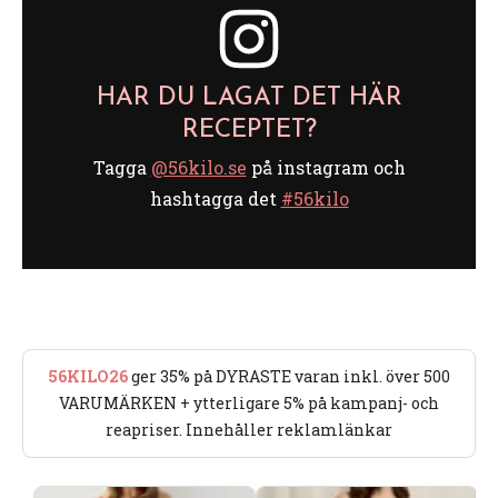
HAR DU LAGAT DET HÄR
RECEPTET?
Tagga
@56kilo.se
på instagram och
hashtagga det
#56kilo
56KILO26
ger 35% på DYRASTE varan inkl. över 500
VARUMÄRKEN + ytterligare 5% på kampanj- och
reapriser. Innehåller reklamlänkar