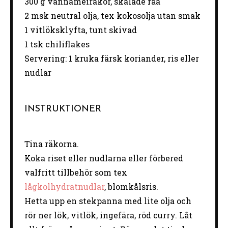
300 g
vannameiräkor, skalade råa
2
msk neutral olja, tex kokosolja utan smak
1
vitlöksklyfta, tunt skivad
1
tsk chiliflakes
Servering: 1 kruka färsk koriander, ris eller
nudlar
INSTRUKTIONER
Tina räkorna.
Koka riset eller nudlarna eller förbered
valfritt tillbehör som tex
lågkolhydratnudlar
, blomkålsris.
Hetta upp en stekpanna med lite olja och
rör ner lök, vitlök, ingefära, röd curry. Låt