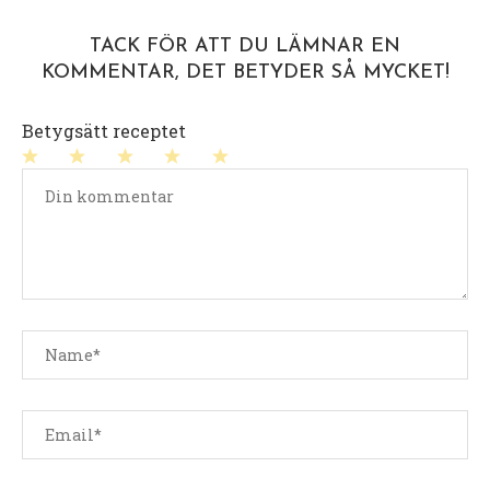
TACK FÖR ATT DU LÄMNAR EN
KOMMENTAR, DET BETYDER SÅ MYCKET!
Betygsätt receptet
1
2
3
4
5
stjärna
stjärnor
stjärnor
stjärnor
stjärnor