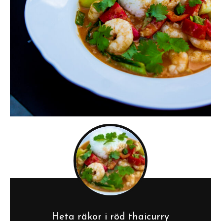
Heta räkor i röd thaicurry