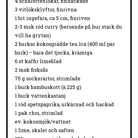
4
schalottenlökar, finhackade
3
vitlöksklyftor, finrivna
1
bit ingefära, ca 5 cm, finriven
2
-
3
msk röd curry (beroende på hur stark du
vill ha grytan)
2
burkar kokosgrädde tex Ica (
400
ml per
burk) – bara det tjocka, krämiga
6
st kaffir limeblad
2
msk fisksås
75 g
sockerärtor, strimlade
1
burk bambuskott (à
225 g
)
1 burk vattenkastanj
1
röd spetspaprika, urkärnad och hackad
1
pak choi, strimlad
ev. kokosmjök/vattnet
1
lime, skalet och saften