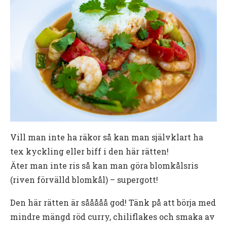
Vill man inte ha räkor så kan man självklart ha
tex kyckling eller biff i den här rätten!
Äter man inte ris så kan man göra blomkålsris
(riven förvälld blomkål) – supergott!
Den här rätten är sååååå god! Tänk på att börja med
mindre mängd röd curry, chiliflakes och smaka av