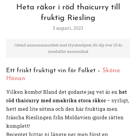
Heta räkor i röd thaicurry till
fruktig Riesling
5 augusti, 2023
I betalt annonssamarbete med Dryckestipset, för dig över 25 år,
innehåller annonslänk
Ett friskt fruktigt vin för Folket –
Sköna
Hönan
Vilken kombo! Bland det godaste jag vet är en
het
röd thaicurry med smakrika stora räkor
– syrligt,
hett med lite sötma och den här fruktiga men
fräscha Rieslingen från Moldavien gjorde rätten
komplett!
Receptet hittar ni längre ner men först en