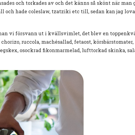
ades och torkades av och det känns så skönt när man gjo
äll och hade coleslaw, tzatziki etc till, sedan kan jag lov
nnan vi försvann ut i kvällsvimlet, det blev en toppenkvä
 chorizo, ruccola, machésallad, fetaost, körsbärstomater
degskex, osockrad fikonmarmelad, lufttorkad skinka, sal