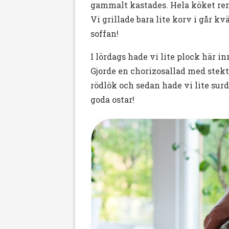
gammalt kastades. Hela köket rens
Vi grillade bara lite korv i går kv
soffan!
I lördags hade vi lite plock här i
Gjorde en chorizosallad med stekt
rödlök och sedan hade vi lite sur
goda ostar!